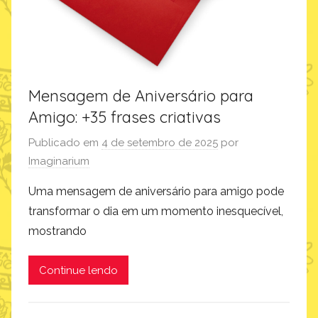
f
e
s
s
o
Mensagem de Aniversário para
r
Amigo: +35 frases criativas
e
s
Publicado em
4 de setembro de 2025
por
,
Imaginarium
i
m
Uma mensagem de aniversário para amigo pode
a
transformar o dia em um momento inesquecível,
g
mostrando
i
n
Continue lendo
a
r
i