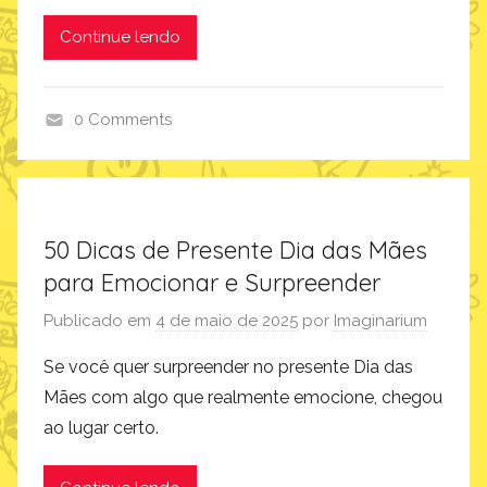
,
Continue lendo
i
m
a
0 Comments
g
D
i
i
n
a
a
d
r
50 Dicas de Presente Dia das Mães
o
i
para Emocionar e Surpreender
s
u
N
m
Publicado em
4 de maio de 2025
por
Imaginarium
a
Se você quer surpreender no presente Dia das
m
Mães com algo que realmente emocione, chegou
o
ao lugar certo.
r
a
d