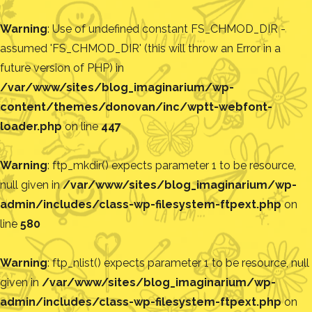
Warning
: Use of undefined constant FS_CHMOD_DIR -
assumed 'FS_CHMOD_DIR' (this will throw an Error in a
future version of PHP) in
/var/www/sites/blog_imaginarium/wp-
content/themes/donovan/inc/wptt-webfont-
loader.php
on line
447
Warning
: ftp_mkdir() expects parameter 1 to be resource,
null given in
/var/www/sites/blog_imaginarium/wp-
admin/includes/class-wp-filesystem-ftpext.php
on
line
580
Warning
: ftp_nlist() expects parameter 1 to be resource, null
given in
/var/www/sites/blog_imaginarium/wp-
admin/includes/class-wp-filesystem-ftpext.php
on