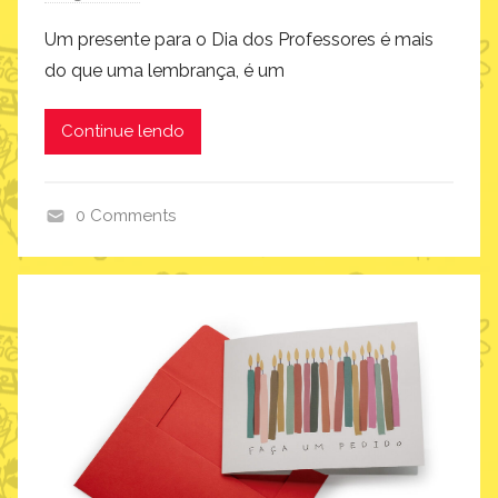
Um presente para o Dia dos Professores é mais
do que uma lembrança, é um
Continue lendo
0 Comments
D
i
a
d
o
s
P
r
o