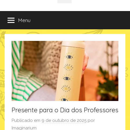
da
incríveis
sociais
e
criativas
Imaginarium
Menu
de
presentes
no
Blog
da
Imaginarium
Presente para o Dia dos Professores
Publicado em
9 de outubro de 2025
por
Imaginarium