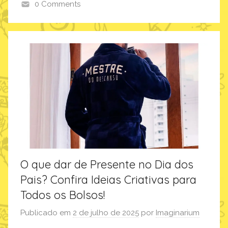
0 Comments
u
A
m
n
i
v
e
r
s
á
r
i
o
O que dar de Presente no Dia dos
,
i
Pais? Confira Ideias Criativas para
m
Todos os Bolsos!
a
Publicado em
2 de julho de 2025
por
Imaginarium
g