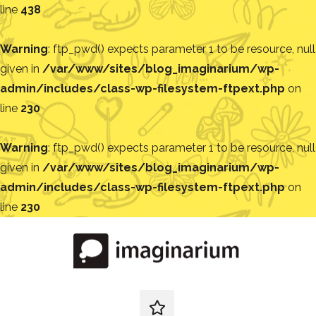
line
438
Warning
: ftp_pwd() expects parameter 1 to be resource, null
given in
/var/www/sites/blog_imaginarium/wp-
admin/includes/class-wp-filesystem-ftpext.php
on
line
230
Warning
: ftp_pwd() expects parameter 1 to be resource, null
given in
/var/www/sites/blog_imaginarium/wp-
admin/includes/class-wp-filesystem-ftpext.php
on
line
230
Pular
para
o
conteúdo
Blog
Encontre
ideias
redes