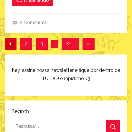
Continue lendo
o
s
0 Comments
,
d
i
i
m
Navegação
Post
1
2
3
…
841
»
a
a
seguinte
por
d
g
a
i
posts
s
n
hey, assine nossa newsletter e fique por dentro de
m
a
TU-DO! é rapidinho <3
ã
r
e
i
s
u
,
m
Search
i
m
Pesquisar
a
por: