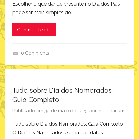
i
Escolher o que dar de presente no Dia dos Pais
n
pode ser mais simples do
a
r
Continue lendo
i
u
m
0 Comments
d
i
a
d
Tudo sobre Dia dos Namorados:
o
Guia Completo
s
p
Publicado em
30 de maio de 2025
por
Imaginarium
a
Tudo sobre Dia dos Namorados: Guia Completo
i
O Dia dos Namorados é uma das datas
s