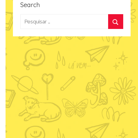
Search
Pesquisar
por:
Procurar