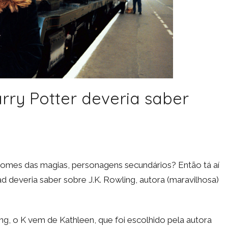
arry Potter deveria saber
omes das magias, personagens secundários? Então tá aí
d deveria saber sobre J.K. Rowling, autora (maravilhosa)
g, o K vem de Kathleen, que foi escolhido pela autora