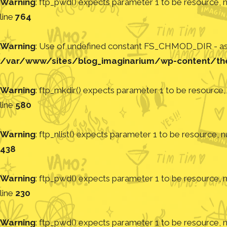
Warning
: ftp_pwd() expects parameter 1 to be resource, nu
line
764
Warning
: Use of undefined constant FS_CHMOD_DIR - assu
/var/www/sites/blog_imaginarium/wp-content/th
Warning
: ftp_mkdir() expects parameter 1 to be resource, 
line
580
Warning
: ftp_nlist() expects parameter 1 to be resource, nu
438
Warning
: ftp_pwd() expects parameter 1 to be resource, nu
line
230
Warning
: ftp_pwd() expects parameter 1 to be resource, nu