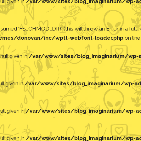
ll given in
/var/www/sites/blog_imaginarium/wp-adm
med 'FS_CHMOD_DIR' (this will throw an Error in a future
emes/donovan/inc/wptt-webfont-loader.php
on lin
null given in
/var/www/sites/blog_imaginarium/wp-ad
ll given in
/var/www/sites/blog_imaginarium/wp-adm
ll given in
/var/www/sites/blog_imaginarium/wp-adm
ll given in
/var/www/sites/blog_imaginarium/wp-adm