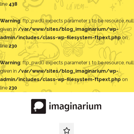
line
438
Warning
: ftp_pwd() expects parameter 1 to be resource, null
given in
/var/www/sites/blog_imaginarium/wp-
admin/includes/class-wp-filesystem-ftpext.php
on
line
230
Warning
: ftp_pwd() expects parameter 1 to be resource, null
given in
/var/www/sites/blog_imaginarium/wp-
admin/includes/class-wp-filesystem-ftpext.php
on
line
230
Pular
para
o
conteúdo
Blog
Encontre
ideias
redes