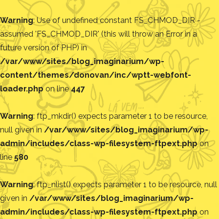
Warning
: Use of undefined constant FS_CHMOD_DIR -
assumed 'FS_CHMOD_DIR' (this will throw an Error in a
future version of PHP) in
/var/www/sites/blog_imaginarium/wp-
content/themes/donovan/inc/wptt-webfont-
loader.php
on line
447
Warning
: ftp_mkdir() expects parameter 1 to be resource,
null given in
/var/www/sites/blog_imaginarium/wp-
admin/includes/class-wp-filesystem-ftpext.php
on
line
580
Warning
: ftp_nlist() expects parameter 1 to be resource, null
given in
/var/www/sites/blog_imaginarium/wp-
admin/includes/class-wp-filesystem-ftpext.php
on