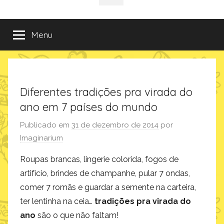
da
incríveis
sociais
e
criativas
Imaginarium
Menu
de
presentes
no
Blog
da
Diferentes tradições pra virada do
Imaginarium
ano em 7 países do mundo
Publicado em
31 de dezembro de 2014
por
Imaginarium
Roupas brancas, lingerie colorida, fogos de
artifício, brindes de champanhe, pular 7 ondas,
comer 7 romãs e guardar a semente na carteira,
ter lentinha na ceia…
tradições pra virada do
ano
são o que não faltam!