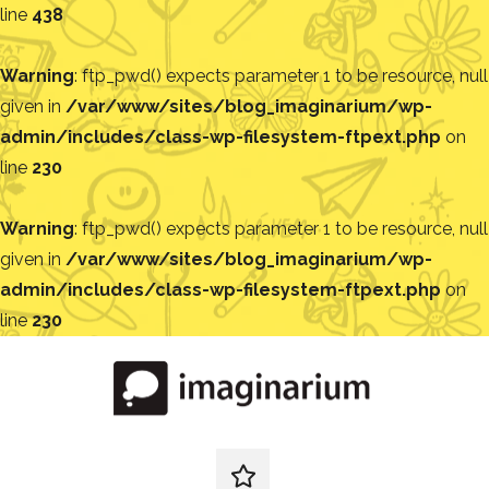
line
438
Warning
: ftp_pwd() expects parameter 1 to be resource, null
given in
/var/www/sites/blog_imaginarium/wp-
admin/includes/class-wp-filesystem-ftpext.php
on
line
230
Warning
: ftp_pwd() expects parameter 1 to be resource, null
given in
/var/www/sites/blog_imaginarium/wp-
admin/includes/class-wp-filesystem-ftpext.php
on
line
230
Pular
para
o
conteúdo
Blog
Encontre
ideias
redes