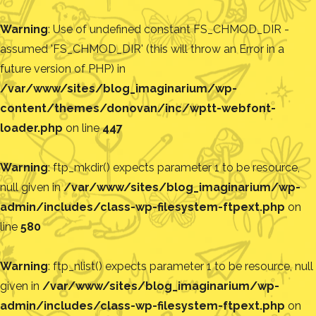
Warning
: Use of undefined constant FS_CHMOD_DIR -
assumed 'FS_CHMOD_DIR' (this will throw an Error in a
future version of PHP) in
/var/www/sites/blog_imaginarium/wp-
content/themes/donovan/inc/wptt-webfont-
loader.php
on line
447
Warning
: ftp_mkdir() expects parameter 1 to be resource,
null given in
/var/www/sites/blog_imaginarium/wp-
admin/includes/class-wp-filesystem-ftpext.php
on
line
580
Warning
: ftp_nlist() expects parameter 1 to be resource, null
given in
/var/www/sites/blog_imaginarium/wp-
admin/includes/class-wp-filesystem-ftpext.php
on