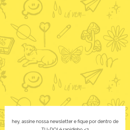
hey, assine nossa newsletter e fique por dentro de
TU-DO! é rapidinho <3