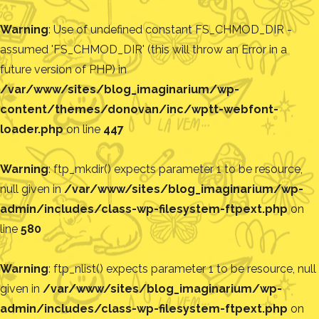
Warning
: Use of undefined constant FS_CHMOD_DIR -
assumed 'FS_CHMOD_DIR' (this will throw an Error in a
future version of PHP) in
/var/www/sites/blog_imaginarium/wp-
content/themes/donovan/inc/wptt-webfont-
loader.php
on line
447
Warning
: ftp_mkdir() expects parameter 1 to be resource,
null given in
/var/www/sites/blog_imaginarium/wp-
admin/includes/class-wp-filesystem-ftpext.php
on
line
580
Warning
: ftp_nlist() expects parameter 1 to be resource, null
given in
/var/www/sites/blog_imaginarium/wp-
admin/includes/class-wp-filesystem-ftpext.php
on