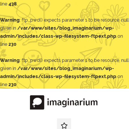
line
438
Warning
: ftp_pwd() expects parameter 1 to be resource, null
given in
/var/www/sites/blog_imaginarium/wp-
admin/includes/class-wp-filesystem-ftpext.php
on
line
230
Warning
: ftp_pwd() expects parameter 1 to be resource, null
given in
/var/www/sites/blog_imaginarium/wp-
admin/includes/class-wp-filesystem-ftpext.php
on
line
230
Pular
para
o
conteúdo
Blog
Encontre
ideias
redes