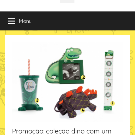
da
incríveis
sociais
e
criativas
Imaginarium
Menu
de
presentes
no
Blog
da
Imaginarium
Promoção: coleção dino com um