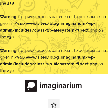
line
438
Warning
: ftp_pwd() expects parameter 1 to be resource, null
given in
/var/www/sites/blog_imaginarium/wp-
admin/includes/class-wp-filesystem-ftpext.php
on
line
230
Warning
: ftp_pwd() expects parameter 1 to be resource, null
given in
/var/www/sites/blog_imaginarium/wp-
admin/includes/class-wp-filesystem-ftpext.php
on
line
230
Pular
para
o
conteúdo
Blog
Encontre
ideias
redes