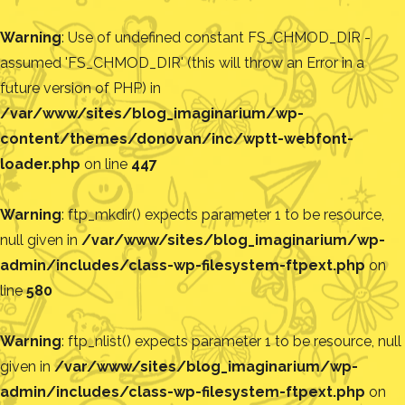
Warning
: Use of undefined constant FS_CHMOD_DIR -
assumed 'FS_CHMOD_DIR' (this will throw an Error in a
future version of PHP) in
/var/www/sites/blog_imaginarium/wp-
content/themes/donovan/inc/wptt-webfont-
loader.php
on line
447
Warning
: ftp_mkdir() expects parameter 1 to be resource,
null given in
/var/www/sites/blog_imaginarium/wp-
admin/includes/class-wp-filesystem-ftpext.php
on
line
580
Warning
: ftp_nlist() expects parameter 1 to be resource, null
given in
/var/www/sites/blog_imaginarium/wp-
admin/includes/class-wp-filesystem-ftpext.php
on