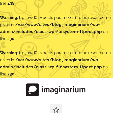
line
438
Warning
: ftp_pwd() expects parameter 1 to be resource, null
given in
/var/www/sites/blog_imaginarium/wp-
admin/includes/class-wp-filesystem-ftpext.php
on
line
230
Warning
: ftp_pwd() expects parameter 1 to be resource, null
given in
/var/www/sites/blog_imaginarium/wp-
admin/includes/class-wp-filesystem-ftpext.php
on
line
230
Pular
para
o
conteúdo
Blog
Encontre
ideias
redes