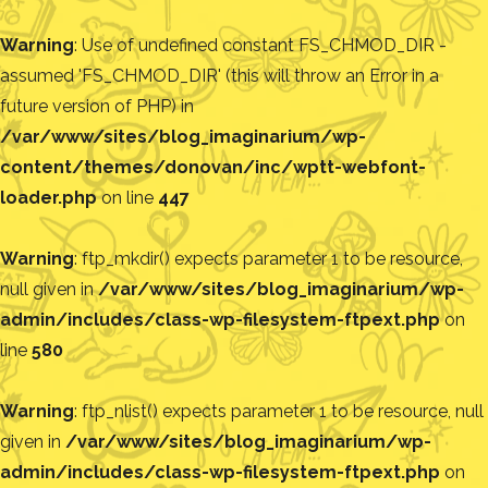
Warning
: Use of undefined constant FS_CHMOD_DIR -
assumed 'FS_CHMOD_DIR' (this will throw an Error in a
future version of PHP) in
/var/www/sites/blog_imaginarium/wp-
content/themes/donovan/inc/wptt-webfont-
loader.php
on line
447
Warning
: ftp_mkdir() expects parameter 1 to be resource,
null given in
/var/www/sites/blog_imaginarium/wp-
admin/includes/class-wp-filesystem-ftpext.php
on
line
580
Warning
: ftp_nlist() expects parameter 1 to be resource, null
given in
/var/www/sites/blog_imaginarium/wp-
admin/includes/class-wp-filesystem-ftpext.php
on