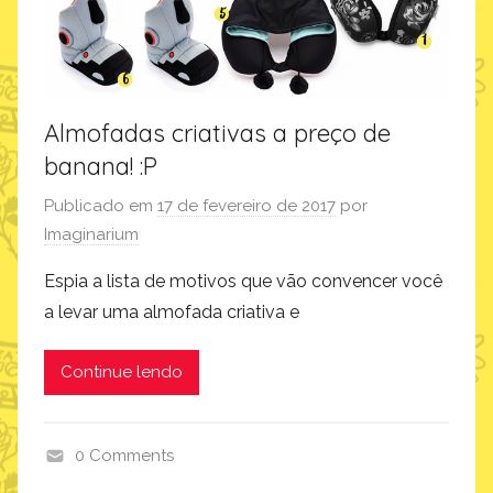
Almofadas criativas a preço de
banana! :P
Publicado em
17 de fevereiro de 2017
por
Imaginarium
Espia a lista de motivos que vão convencer você
a levar uma almofada criativa e
Continue lendo
0 Comments
p