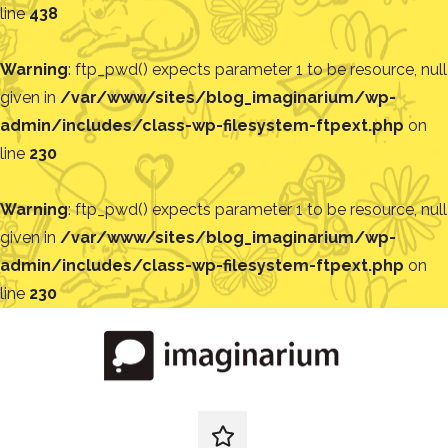
line
438
Warning
: ftp_pwd() expects parameter 1 to be resource, null
given in
/var/www/sites/blog_imaginarium/wp-
admin/includes/class-wp-filesystem-ftpext.php
on
line
230
Warning
: ftp_pwd() expects parameter 1 to be resource, null
given in
/var/www/sites/blog_imaginarium/wp-
admin/includes/class-wp-filesystem-ftpext.php
on
line
230
Pular
para
o
conteúdo
Blog
Encontre
ideias
redes