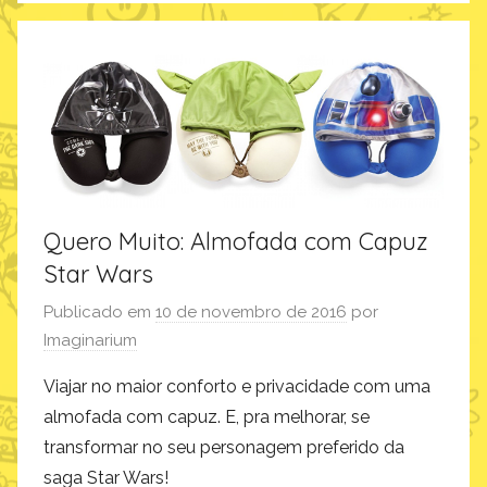
r
o
d
u
t
o
s
Quero Muito: Almofada com Capuz
Star Wars
Publicado em
10 de novembro de 2016
por
Imaginarium
Viajar no maior conforto e privacidade com uma
almofada com capuz. E, pra melhorar, se
transformar no seu personagem preferido da
saga Star Wars!