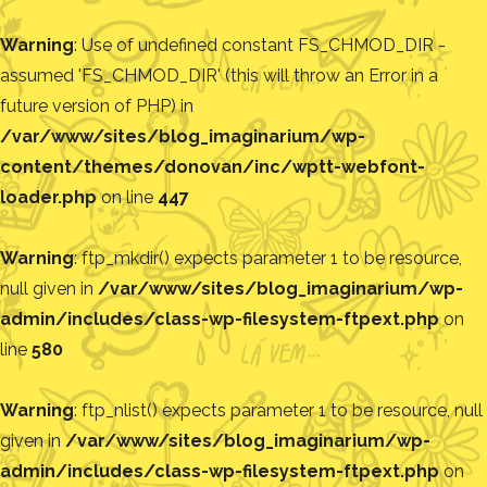
Warning
: Use of undefined constant FS_CHMOD_DIR -
assumed 'FS_CHMOD_DIR' (this will throw an Error in a
future version of PHP) in
/var/www/sites/blog_imaginarium/wp-
content/themes/donovan/inc/wptt-webfont-
loader.php
on line
447
Warning
: ftp_mkdir() expects parameter 1 to be resource,
null given in
/var/www/sites/blog_imaginarium/wp-
admin/includes/class-wp-filesystem-ftpext.php
on
line
580
Warning
: ftp_nlist() expects parameter 1 to be resource, null
given in
/var/www/sites/blog_imaginarium/wp-
admin/includes/class-wp-filesystem-ftpext.php
on