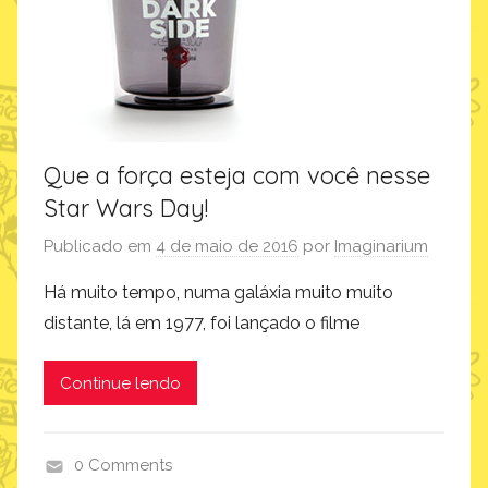
d
u
t
o
s
Que a força esteja com você nesse
Star Wars Day!
Publicado em
4 de maio de 2016
por
Imaginarium
Há muito tempo, numa galáxia muito muito
distante, lá em 1977, foi lançado o filme
Continue lendo
0 Comments