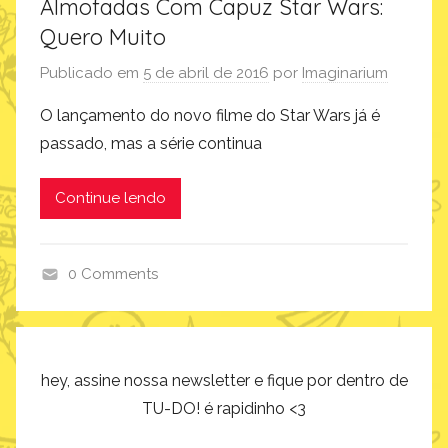
Almofadas Com Capuz Star Wars:
Quero Muito
Publicado em
5 de abril de 2016
por
Imaginarium
O lançamento do novo filme do Star Wars já é
passado, mas a série continua
Continue lendo
0 Comments
p
r
o
d
hey, assine nossa newsletter e fique por dentro de
u
TU-DO! é rapidinho <3
t