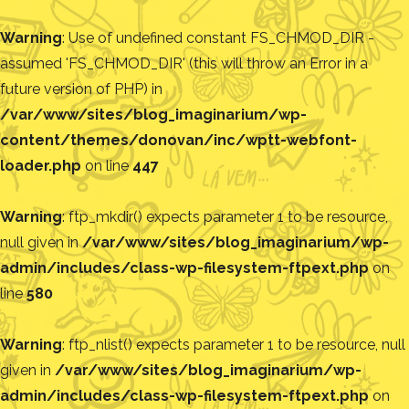
Warning
: Use of undefined constant FS_CHMOD_DIR -
assumed 'FS_CHMOD_DIR' (this will throw an Error in a
future version of PHP) in
/var/www/sites/blog_imaginarium/wp-
content/themes/donovan/inc/wptt-webfont-
loader.php
on line
447
Warning
: ftp_mkdir() expects parameter 1 to be resource,
null given in
/var/www/sites/blog_imaginarium/wp-
admin/includes/class-wp-filesystem-ftpext.php
on
line
580
Warning
: ftp_nlist() expects parameter 1 to be resource, null
given in
/var/www/sites/blog_imaginarium/wp-
admin/includes/class-wp-filesystem-ftpext.php
on