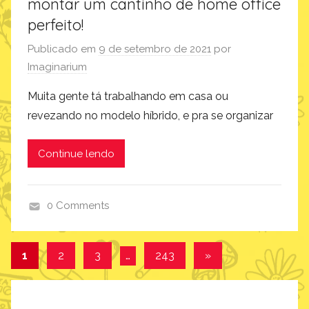
montar um cantinho de home office
d
l
perfeito!
u
a
t
n
Publicado em
9 de setembro de 2021
por
o
ç
Imaginarium
s
a
Muita gente tá trabalhando em casa ou
m
revezando no modelo híbrido, e pra se organizar
e
n
t
Continue lendo
o
s
0 Comments
,
c
p
o
o
Navegação
Post
1
2
3
…
243
»
m
r
seguinte
por
o
a
f
q
posts