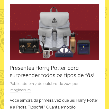
s
c
t
o
o
r
s
a
ç
ã
o
,
i
m
Presentes Harry Potter para
a
surpreender todos os tipos de fãs!
g
i
Publicado em
7 de outubro de 2021
por
n
Imaginarium
a
r
Você lembra da primeira vez que leu Harry Potter
i
e a Pedra Filosofal? Quanta emoção