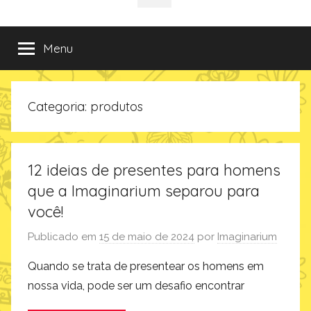
da
incríveis
sociais
e
criativas
Imaginarium
Menu
de
presentes
no
Categoria:
produtos
Blog
da
Imaginarium
12 ideias de presentes para homens
que a Imaginarium separou para
você!
Publicado em
15 de maio de 2024
por
Imaginarium
Quando se trata de presentear os homens em
nossa vida, pode ser um desafio encontrar