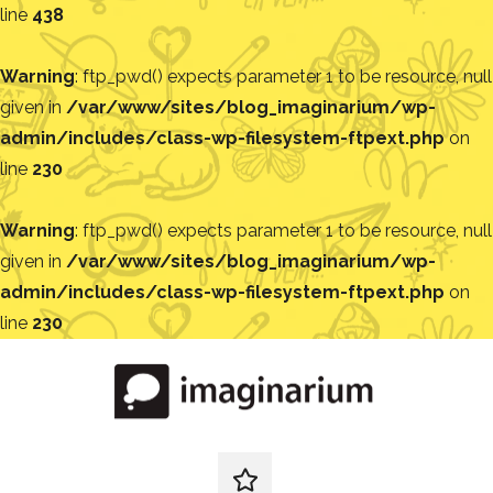
line
438
Warning
: ftp_pwd() expects parameter 1 to be resource, null
given in
/var/www/sites/blog_imaginarium/wp-
admin/includes/class-wp-filesystem-ftpext.php
on
line
230
Warning
: ftp_pwd() expects parameter 1 to be resource, null
given in
/var/www/sites/blog_imaginarium/wp-
admin/includes/class-wp-filesystem-ftpext.php
on
line
230
Pular
para
o
conteúdo
Blog
Encontre
ideias
redes