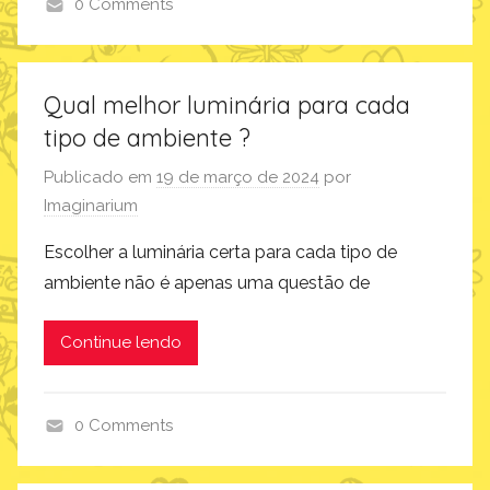
0 Comments
a
i
g
m
i
a
n
Qual melhor luminária para cada
g
a
tipo de ambiente ?
i
r
n
Publicado em
19 de março de 2024
por
i
a
Imaginarium
u
r
m
Escolher a luminária certa para cada tipo de
i
,
ambiente não é apenas uma questão de
u
p
m
r
Continue lendo
,
o
p
d
r
u
0 Comments
o
t
d
d
o
e
u