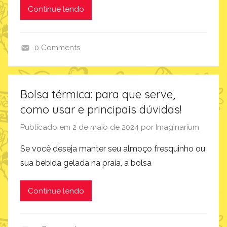
Continue lendo
0 Comments
d
i
a
Bolsa térmica: para que serve,
d
como usar e principais dúvidas!
o
s
Publicado em
2 de maio de 2024
por
Imaginarium
p
Se você deseja manter seu almoço fresquinho ou
a
sua bebida gelada na praia, a bolsa
i
s
Continue lendo
,
i
m