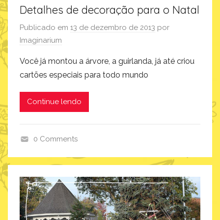
Detalhes de decoração para o Natal
Publicado em
13 de dezembro de 2013
por
Imaginarium
Você já montou a árvore, a guirlanda, já até criou
cartões especiais para todo mundo
Continue lendo
0 Comments
a
r
t
e
e
d