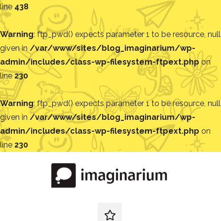
line
438
Warning
: ftp_pwd() expects parameter 1 to be resource, null
given in
/var/www/sites/blog_imaginarium/wp-
admin/includes/class-wp-filesystem-ftpext.php
on
line
230
Warning
: ftp_pwd() expects parameter 1 to be resource, null
given in
/var/www/sites/blog_imaginarium/wp-
admin/includes/class-wp-filesystem-ftpext.php
on
line
230
Pular
para
o
conteúdo
Blog
Encontre
ideias
redes