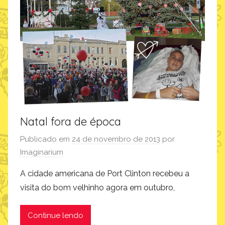
e
s
i
g
n
,
i
n
s
Natal fora de época
p
i
Publicado em
24 de novembro de 2013
por
r
Imaginarium
a
A cidade americana de Port Clinton recebeu a
ç
visita do bom velhinho agora em outubro,
ã
o
Continue lendo