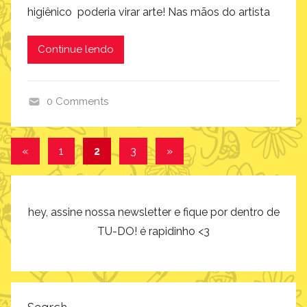
higiênico poderia virar arte! Nas mãos do artista
Continue lendo
0 Comments
a
r
Navegação
Post
Post
«
1
2
3
»
t
anterior
seguinte
por
e
e
posts
d
hey, assine nossa newsletter e fique por dentro de
e
TU-DO! é rapidinho <3
s
i
g
n