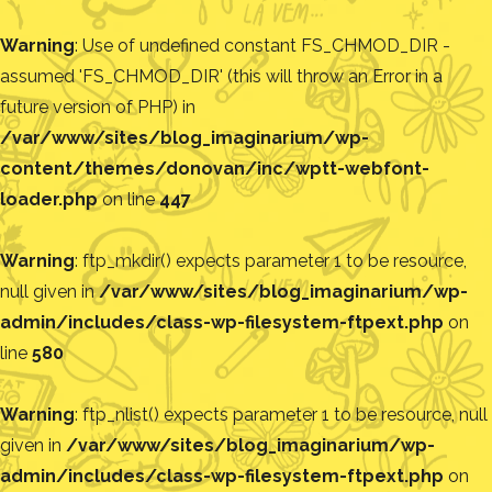
Warning
: Use of undefined constant FS_CHMOD_DIR -
assumed 'FS_CHMOD_DIR' (this will throw an Error in a
future version of PHP) in
/var/www/sites/blog_imaginarium/wp-
content/themes/donovan/inc/wptt-webfont-
loader.php
on line
447
Warning
: ftp_mkdir() expects parameter 1 to be resource,
null given in
/var/www/sites/blog_imaginarium/wp-
admin/includes/class-wp-filesystem-ftpext.php
on
line
580
Warning
: ftp_nlist() expects parameter 1 to be resource, null
given in
/var/www/sites/blog_imaginarium/wp-
admin/includes/class-wp-filesystem-ftpext.php
on