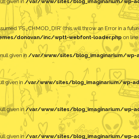
ll given in
/var/www/sites/blog_imaginarium/wp-adm
med 'FS_CHMOD_DIR' (this will throw an Error in a future
emes/donovan/inc/wptt-webfont-loader.php
on lin
null given in
/var/www/sites/blog_imaginarium/wp-ad
ll given in
/var/www/sites/blog_imaginarium/wp-adm
ll given in
/var/www/sites/blog_imaginarium/wp-adm
ll given in
/var/www/sites/blog_imaginarium/wp-adm