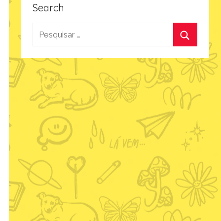
Search
Pesquisar
por:
Procurar