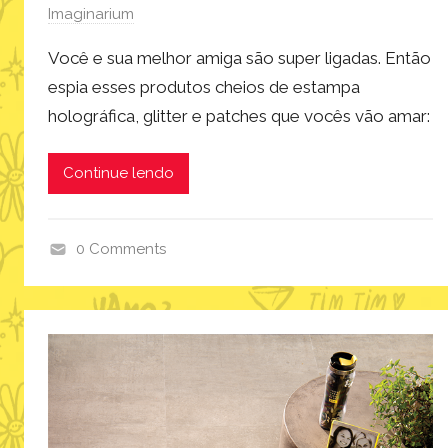
Imaginarium
Você e sua melhor amiga são super ligadas. Então
espia esses produtos cheios de estampa
holográfica, glitter e patches que vocês vão amar:
Continue lendo
0 Comments
p
r
o
d
u
t
o