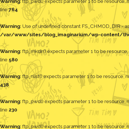
Warning
: ftp_pwd() expects parameter 1 to be resource, nu
line
764
Warning
: Use of undefined constant FS_CHMOD_DIR - assu
/var/www/sites/blog_imaginarium/wp-content/th
Warning
: ftp_mkdir() expects parameter 1 to be resource, 
line
580
Warning
: ftp_nlist() expects parameter 1 to be resource, nu
438
Warning
: ftp_pwd() expects parameter 1 to be resource, nu
line
230
Warning
: ftp_pwd() expects parameter 1 to be resource, nu