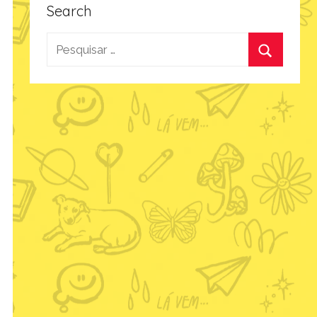
Search
Pesquisar
por:
Procurar