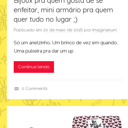
Bijoux pra quem gosta de se
enfeitar, mini armário pra quem
quer tudo no lugar ;)
Publicado em
20 de maio de 2016
por
Imaginarium
Só um anelzinho. Um brinco de vez em quando.
Uma pulseira pra dar um up
Continue lendo
0 Comments
a
c
e
s
s