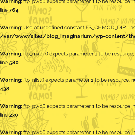
Warning
: ftp_pwd() expects parameter 1 to be resource, nu
line
764
Warning
: Use of undefined constant FS_CHMOD_DIR - assu
/var/www/sites/blog_imaginarium/wp-content/th
Warning
: ftp_mkdir() expects parameter 1 to be resource, 
line
580
Warning
: ftp_nlist() expects parameter 1 to be resource, nu
438
Warning
: ftp_pwd() expects parameter 1 to be resource, nu
line
230
Warning
: ftp_pwd() expects parameter 1 to be resource, nu