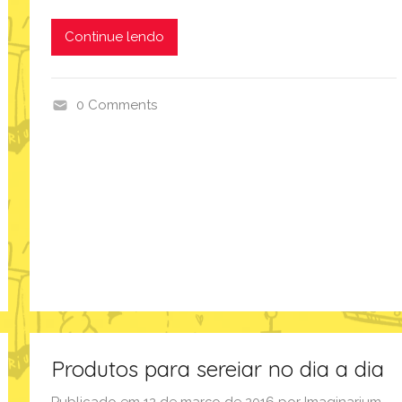
Continue lendo
0 Comments
p
r
o
d
u
t
o
s
,
q
u
Produtos para sereiar no dia a dia
e