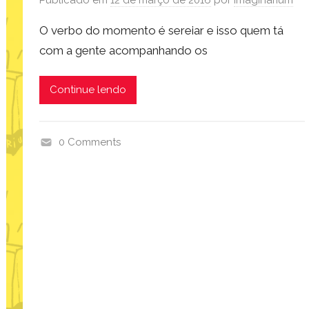
Publicado em
12 de março de 2016
por
Imaginarium
r
o
O verbo do momento é sereiar e isso quem tá
m
com a gente acompanhando os
u
i
Continue lendo
t
o
0 Comments
p
r
o
d
u
t
o
s