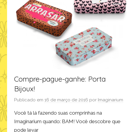
ó
r
i
o
s
,
p
r
o
d
Compre-pague-ganhe: Porta
u
Bijoux!
t
o
Publicado em
16 de março de 2016
por
Imaginarium
s
Você tá lá fazendo suas comprinhas na
Imaginarium quando: BAM! Você descobre que
pode levar