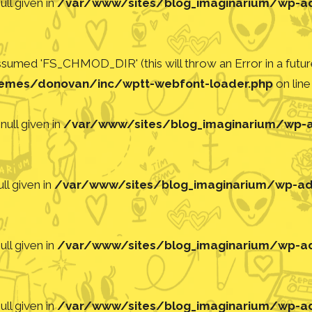
ll given in
/var/www/sites/blog_imaginarium/wp-adm
med 'FS_CHMOD_DIR' (this will throw an Error in a future
emes/donovan/inc/wptt-webfont-loader.php
on lin
null given in
/var/www/sites/blog_imaginarium/wp-ad
ll given in
/var/www/sites/blog_imaginarium/wp-adm
ll given in
/var/www/sites/blog_imaginarium/wp-adm
ll given in
/var/www/sites/blog_imaginarium/wp-adm