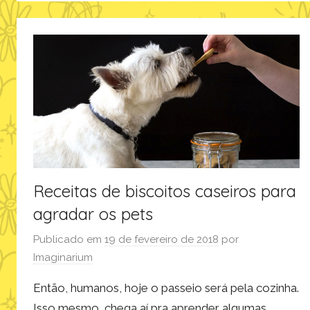
m
a
g
i
n
a
r
i
u
m
Receitas de biscoitos caseiros para
agradar os pets
Publicado em
19 de fevereiro de 2018
por
Imaginarium
Então, humanos, hoje o passeio será pela cozinha.
Isso mesmo, chega aí pra aprender algumas