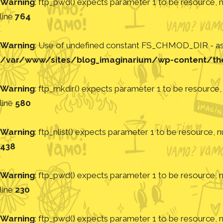
Warning
: ftp_pwd() expects parameter 1 to be resource, nu
line
764
Warning
: Use of undefined constant FS_CHMOD_DIR - assu
/var/www/sites/blog_imaginarium/wp-content/th
Warning
: ftp_mkdir() expects parameter 1 to be resource, 
line
580
Warning
: ftp_nlist() expects parameter 1 to be resource, nu
438
Warning
: ftp_pwd() expects parameter 1 to be resource, nu
line
230
Warning
: ftp_pwd() expects parameter 1 to be resource, nu