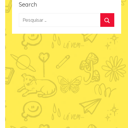
Search
Pesquisar
por:
Procurar