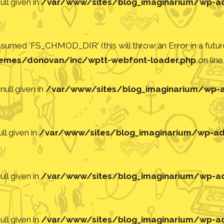
ll given in
/var/www/sites/blog_imaginarium/wp-adm
med 'FS_CHMOD_DIR' (this will throw an Error in a future
emes/donovan/inc/wptt-webfont-loader.php
on lin
null given in
/var/www/sites/blog_imaginarium/wp-ad
ll given in
/var/www/sites/blog_imaginarium/wp-adm
ll given in
/var/www/sites/blog_imaginarium/wp-adm
ll given in
/var/www/sites/blog_imaginarium/wp-adm