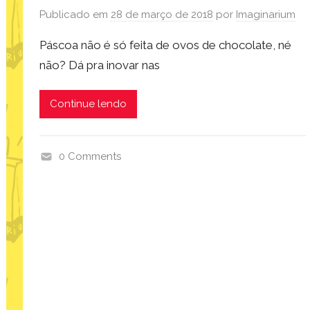
Publicado em
28 de março de 2018
por
Imaginarium
Páscoa não é só feita de ovos de chocolate, né
não? Dá pra inovar nas
Continue lendo
0 Comments
i
m
a
g
i
n
a
r