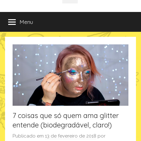
da
incríveis
sociais
e
criativas
Imaginarium
Menu
de
presentes
no
Blog
da
Imaginarium
7 coisas que só quem ama glitter
entende (biodegradável, claro!)
Publicado em
13 de fevereiro de 2018
por