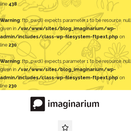
line
438
Warning
: ftp_pwd() expects parameter 1 to be resource, null
given in
/var/www/sites/blog_imaginarium/wp-
admin/includes/class-wp-filesystem-ftpext.php
on
line
230
Warning
: ftp_pwd() expects parameter 1 to be resource, null
given in
/var/www/sites/blog_imaginarium/wp-
admin/includes/class-wp-filesystem-ftpext.php
on
line
230
Pular
para
o
conteúdo
Blog
Encontre
ideias
redes