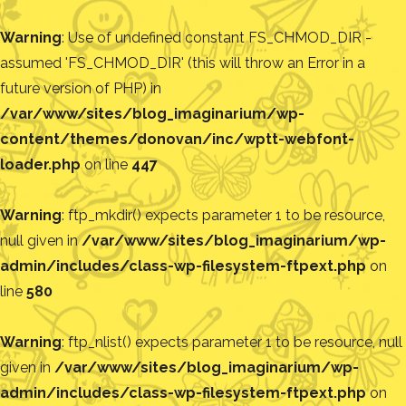
Warning
: Use of undefined constant FS_CHMOD_DIR -
assumed 'FS_CHMOD_DIR' (this will throw an Error in a
future version of PHP) in
/var/www/sites/blog_imaginarium/wp-
content/themes/donovan/inc/wptt-webfont-
loader.php
on line
447
Warning
: ftp_mkdir() expects parameter 1 to be resource,
null given in
/var/www/sites/blog_imaginarium/wp-
admin/includes/class-wp-filesystem-ftpext.php
on
line
580
Warning
: ftp_nlist() expects parameter 1 to be resource, null
given in
/var/www/sites/blog_imaginarium/wp-
admin/includes/class-wp-filesystem-ftpext.php
on