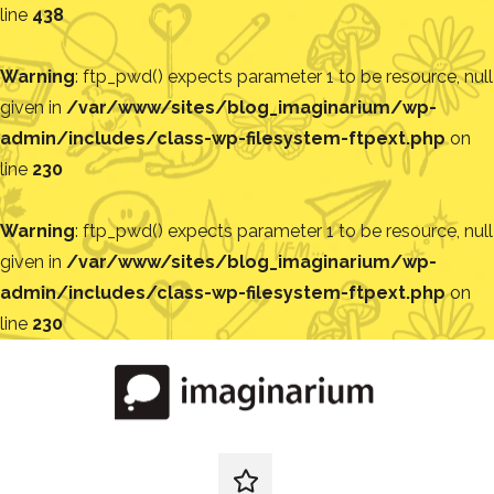
line
438
Warning
: ftp_pwd() expects parameter 1 to be resource, null
given in
/var/www/sites/blog_imaginarium/wp-
admin/includes/class-wp-filesystem-ftpext.php
on
line
230
Warning
: ftp_pwd() expects parameter 1 to be resource, null
given in
/var/www/sites/blog_imaginarium/wp-
admin/includes/class-wp-filesystem-ftpext.php
on
line
230
Pular
para
o
conteúdo
Blog
Encontre
ideias
redes