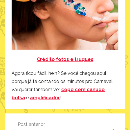
Crédito fotos e truques
Agora ficou fácil, hein? Se você chegou aqui
porque já tá contando os minutos pro Carnaval,
vai querer também ver
copo com canudo
,
bolsa
e
amplificador
!
Navegação
Post anterior
de