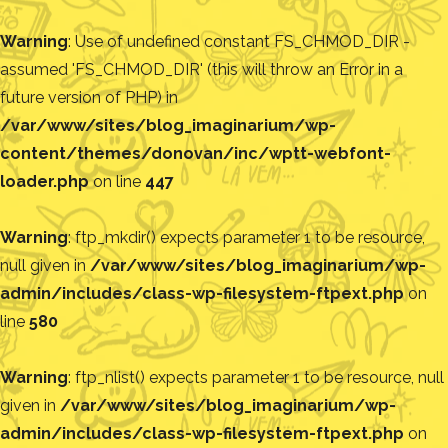
Warning
: Use of undefined constant FS_CHMOD_DIR -
assumed 'FS_CHMOD_DIR' (this will throw an Error in a
future version of PHP) in
/var/www/sites/blog_imaginarium/wp-
content/themes/donovan/inc/wptt-webfont-
loader.php
on line
447
Warning
: ftp_mkdir() expects parameter 1 to be resource,
null given in
/var/www/sites/blog_imaginarium/wp-
admin/includes/class-wp-filesystem-ftpext.php
on
line
580
Warning
: ftp_nlist() expects parameter 1 to be resource, null
given in
/var/www/sites/blog_imaginarium/wp-
admin/includes/class-wp-filesystem-ftpext.php
on