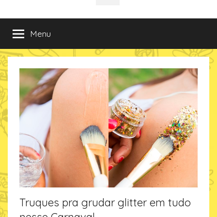
da
incríveis
sociais
e
criativas
Imaginarium
Menu
de
presentes
no
Blog
da
Imaginarium
Truques pra grudar glitter em tudo