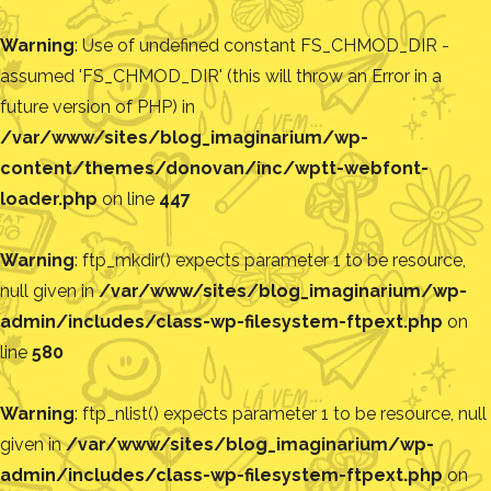
Warning
: Use of undefined constant FS_CHMOD_DIR -
assumed 'FS_CHMOD_DIR' (this will throw an Error in a
future version of PHP) in
/var/www/sites/blog_imaginarium/wp-
content/themes/donovan/inc/wptt-webfont-
loader.php
on line
447
Warning
: ftp_mkdir() expects parameter 1 to be resource,
null given in
/var/www/sites/blog_imaginarium/wp-
admin/includes/class-wp-filesystem-ftpext.php
on
line
580
Warning
: ftp_nlist() expects parameter 1 to be resource, null
given in
/var/www/sites/blog_imaginarium/wp-
admin/includes/class-wp-filesystem-ftpext.php
on