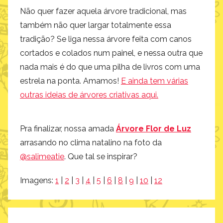
Não quer fazer aquela árvore tradicional, mas
também não quer largar totalmente essa
tradição? Se liga nessa árvore feita com canos
cortados e colados num painel, e nessa outra que
nada mais é do que uma pilha de livros com uma
estrela na ponta. Amamos!
E ainda tem várias
outras ideias de árvores criativas aqui.
Pra finalizar, nossa amada
Árvore Flor de Luz
arrasando no clima natalino na foto da
@salimeatie
. Que tal se inspirar?
Imagens:
1
|
2
|
3
|
4
|
5
|
6
|
8
|
9
|
10
|
12
Navegação