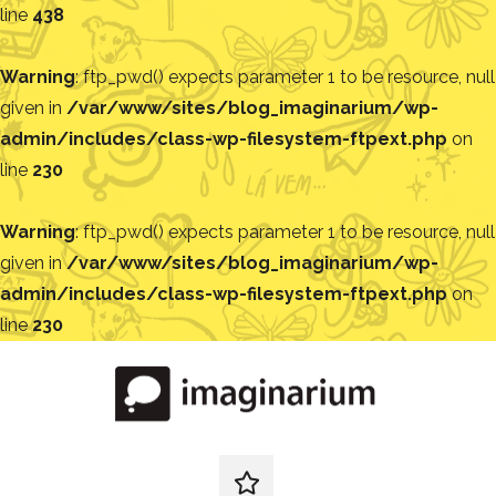
line
438
Warning
: ftp_pwd() expects parameter 1 to be resource, null
given in
/var/www/sites/blog_imaginarium/wp-
admin/includes/class-wp-filesystem-ftpext.php
on
line
230
Warning
: ftp_pwd() expects parameter 1 to be resource, null
given in
/var/www/sites/blog_imaginarium/wp-
admin/includes/class-wp-filesystem-ftpext.php
on
line
230
Pular
para
o
conteúdo
Blog
Encontre
ideias
redes