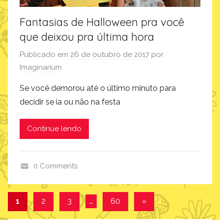
u
m
Fantasias de Halloween pra você
que deixou pra última hora
Publicado em
26 de outubro de 2017
por
Imaginarium
Se você demorou até o último minuto para
decidir se ia ou não na festa
Continue lendo
0 Comments
c
o
Navegação
Post
1
2
3
…
60
»
m
seguinte
por
o