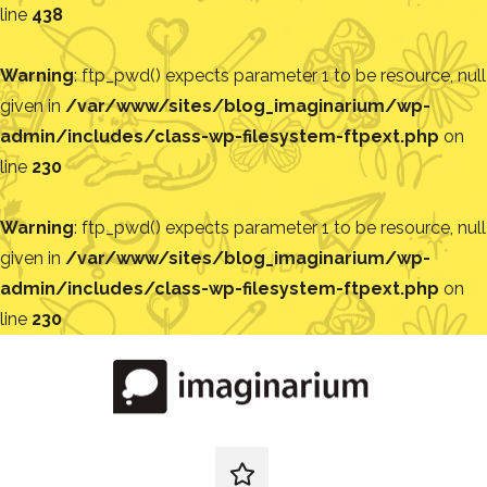
line
438
Warning
: ftp_pwd() expects parameter 1 to be resource, null
given in
/var/www/sites/blog_imaginarium/wp-
admin/includes/class-wp-filesystem-ftpext.php
on
line
230
Warning
: ftp_pwd() expects parameter 1 to be resource, null
given in
/var/www/sites/blog_imaginarium/wp-
admin/includes/class-wp-filesystem-ftpext.php
on
line
230
Pular
para
o
conteúdo
Blog
Encontre
ideias
redes