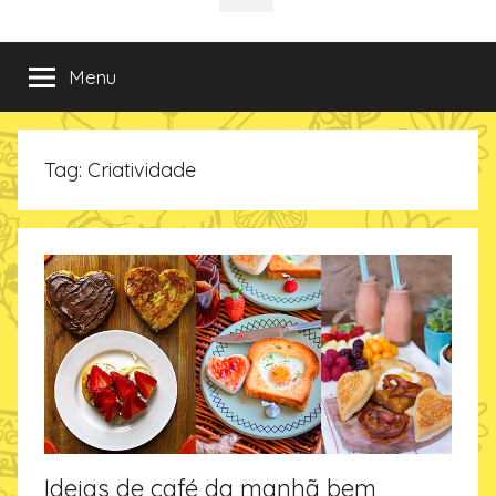
da
incríveis
sociais
e
criativas
Imaginarium
Menu
de
presentes
no
Tag:
Criatividade
Blog
da
Imaginarium
Ideias de café da manhã bem