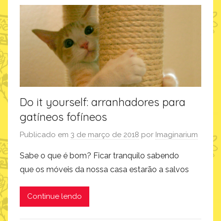
c
o
r
a
ç
ã
o
,
Do it yourself: arranhadores para
i
gatíneos fofíneos
m
a
Publicado em
3 de março de 2018
por
Imaginarium
g
Sabe o que é bom? Ficar tranquilo sabendo
i
que os móveis da nossa casa estarão a salvos
n
a
Continue lendo
r
i