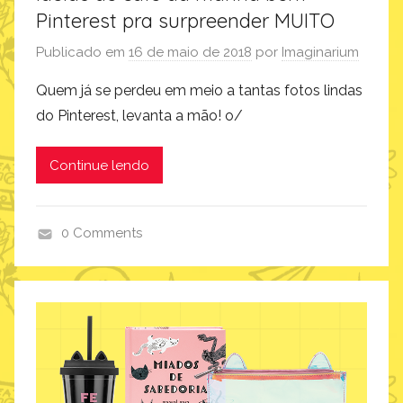
Pinterest pra surpreender MUITO
Publicado em
16 de maio de 2018
por
Imaginarium
Quem já se perdeu em meio a tantas fotos lindas
do Pinterest, levanta a mão! o/
Continue lendo
0 Comments
i
m
a
g
i
n
a