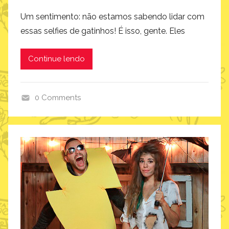
Um sentimento: não estamos sabendo lidar com
essas selfies de gatinhos! É isso, gente. Eles
Continue lendo
0 Comments
i
m
a
g
i
n
a
r
i