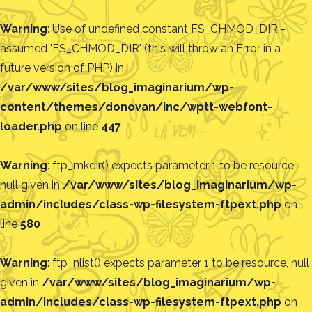
Warning
: Use of undefined constant FS_CHMOD_DIR -
assumed 'FS_CHMOD_DIR' (this will throw an Error in a
future version of PHP) in
/var/www/sites/blog_imaginarium/wp-
content/themes/donovan/inc/wptt-webfont-
loader.php
on line
447
Warning
: ftp_mkdir() expects parameter 1 to be resource,
null given in
/var/www/sites/blog_imaginarium/wp-
admin/includes/class-wp-filesystem-ftpext.php
on
line
580
Warning
: ftp_nlist() expects parameter 1 to be resource, null
given in
/var/www/sites/blog_imaginarium/wp-
admin/includes/class-wp-filesystem-ftpext.php
on