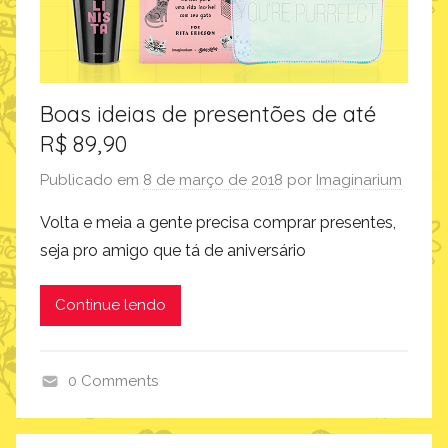
r
i
u
m
Boas ideias de presentões de até
R$ 89,90
Publicado em
8 de março de 2018
por
Imaginarium
Volta e meia a gente precisa comprar presentes,
seja pro amigo que tá de aniversário
Continue lendo
0 Comments
d
e