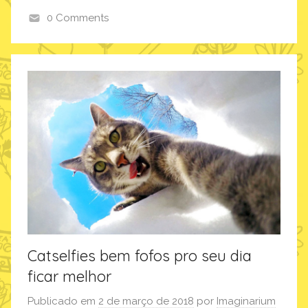
u
0 Comments
m
i
,
m
p
a
r
g
o
i
d
n
u
a
t
r
o
i
s
u
m
Catselfies bem fofos pro seu dia
ficar melhor
Publicado em
2 de março de 2018
por
Imaginarium