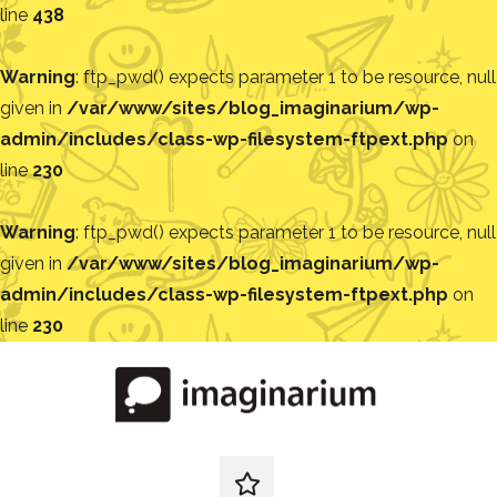
line
438
Warning
: ftp_pwd() expects parameter 1 to be resource, null
given in
/var/www/sites/blog_imaginarium/wp-
admin/includes/class-wp-filesystem-ftpext.php
on
line
230
Warning
: ftp_pwd() expects parameter 1 to be resource, null
given in
/var/www/sites/blog_imaginarium/wp-
admin/includes/class-wp-filesystem-ftpext.php
on
line
230
Pular
para
o
conteúdo
Blog
Encontre
ideias
redes