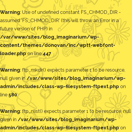
Warning
: Use of undefined constant FS_CHMOD_DIR -
assumed 'FS_CHMOD_DIR' (this will throw an Error in a
future version of PHP) in
/var/www/sites/blog_imaginarium/wp-
content/themes/donovan/inc/wptt-webfont-
loader.php
on line
447
Warning
: ftp_mkdir() expects parameter 1 to be resource,
null given in
/var/www/sites/blog_imaginarium/wp-
admin/includes/class-wp-filesystem-ftpext.php
on
line
580
Warning
: ftp_nlist() expects parameter 1 to be resource, null
given in
/var/www/sites/blog_imaginarium/wp-
admin/includes/class-wp-filesystem-ftpext.php
on