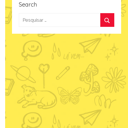
Search
Pesquisar
por:
Procurar