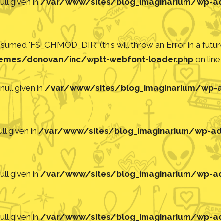
ll given in
/var/www/sites/blog_imaginarium/wp-adm
med 'FS_CHMOD_DIR' (this will throw an Error in a future
emes/donovan/inc/wptt-webfont-loader.php
on lin
null given in
/var/www/sites/blog_imaginarium/wp-ad
ll given in
/var/www/sites/blog_imaginarium/wp-adm
ll given in
/var/www/sites/blog_imaginarium/wp-adm
ll given in
/var/www/sites/blog_imaginarium/wp-adm