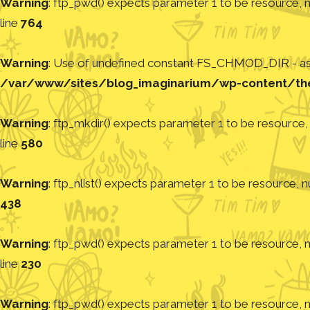
Warning
: ftp_pwd() expects parameter 1 to be resource, nu
line
764
Warning
: Use of undefined constant FS_CHMOD_DIR - assu
/var/www/sites/blog_imaginarium/wp-content/th
Warning
: ftp_mkdir() expects parameter 1 to be resource, 
line
580
Warning
: ftp_nlist() expects parameter 1 to be resource, nu
438
Warning
: ftp_pwd() expects parameter 1 to be resource, nu
line
230
Warning
: ftp_pwd() expects parameter 1 to be resource, nu