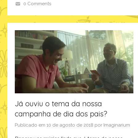
0 Comments
e
l
e
t
r
ô
n
i
c
o
s
,
Já ouviu o tema da nossa
i
campanha de dia dos pais?
m
a
Publicado em
10 de agosto de 2018
por
Imaginarium
g