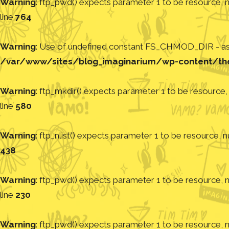
Warning
: ftp_pwd() expects parameter 1 to be resource, nu
line
764
Warning
: Use of undefined constant FS_CHMOD_DIR - assu
/var/www/sites/blog_imaginarium/wp-content/th
Warning
: ftp_mkdir() expects parameter 1 to be resource, 
line
580
Warning
: ftp_nlist() expects parameter 1 to be resource, nu
438
Warning
: ftp_pwd() expects parameter 1 to be resource, nu
line
230
Warning
: ftp_pwd() expects parameter 1 to be resource, nu