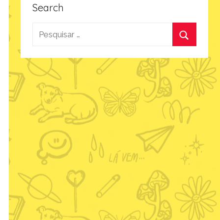
Search
Pesquisar
por:
Procurar