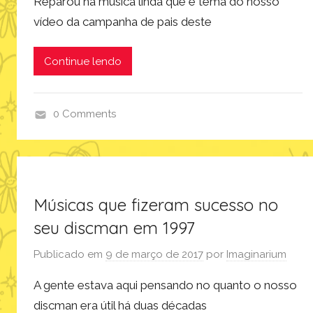
Reparou na música linda que é tema do nosso
i
vídeo da campanha de pais deste
n
a
r
Continue lendo
i
u
m
0 Comments
,
i
m
m
ú
a
s
g
Músicas que fizeram sucesso no
i
i
c
n
seu discman em 1997
a
a
Publicado em
9 de março de 2017
por
Imaginarium
,
r
p
i
A gente estava aqui pensando no quanto o nosso
r
u
discman era útil há duas décadas
o