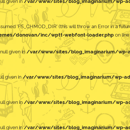
ll given in
/var/www/sites/blog_imaginarium/wp-adm
med 'FS_CHMOD_DIR' (this will throw an Error in a future
emes/donovan/inc/wptt-webfont-loader.php
on lin
null given in
/var/www/sites/blog_imaginarium/wp-ad
ll given in
/var/www/sites/blog_imaginarium/wp-adm
ll given in
/var/www/sites/blog_imaginarium/wp-adm
ll given in
/var/www/sites/blog_imaginarium/wp-adm