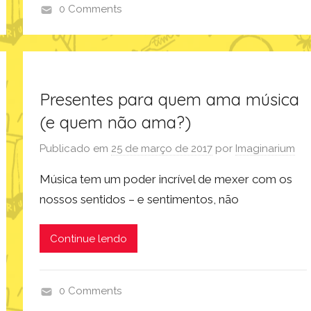
0 Comments
i
m
a
g
Presentes para quem ama música
i
n
(e quem não ama?)
a
Publicado em
25 de março de 2017
por
Imaginarium
r
i
Música tem um poder incrível de mexer com os
u
nossos sentidos – e sentimentos, não
m
,
Continue lendo
i
n
s
0 Comments
p
e