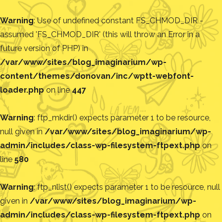
Warning
: Use of undefined constant FS_CHMOD_DIR -
assumed 'FS_CHMOD_DIR' (this will throw an Error in a
future version of PHP) in
/var/www/sites/blog_imaginarium/wp-
content/themes/donovan/inc/wptt-webfont-
loader.php
on line
447
Warning
: ftp_mkdir() expects parameter 1 to be resource,
null given in
/var/www/sites/blog_imaginarium/wp-
admin/includes/class-wp-filesystem-ftpext.php
on
line
580
Warning
: ftp_nlist() expects parameter 1 to be resource, null
given in
/var/www/sites/blog_imaginarium/wp-
admin/includes/class-wp-filesystem-ftpext.php
on