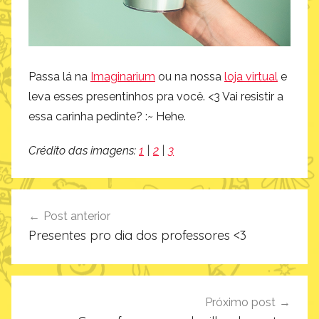
Passa lá na
Imaginarium
ou na nossa
loja virtual
e
leva esses presentinhos pra você. <3 Vai resistir a
essa carinha pedinte? :~ Hehe.
Crédito das imagens:
1
|
2
|
3
Navegação
Post anterior
de
Presentes pro dia dos professores <3
Post
Próximo post