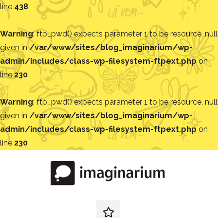
line
438
Warning
: ftp_pwd() expects parameter 1 to be resource, null
given in
/var/www/sites/blog_imaginarium/wp-
admin/includes/class-wp-filesystem-ftpext.php
on
line
230
Warning
: ftp_pwd() expects parameter 1 to be resource, null
given in
/var/www/sites/blog_imaginarium/wp-
admin/includes/class-wp-filesystem-ftpext.php
on
line
230
Pular
para
o
conteúdo
Blog
Encontre
ideias
redes