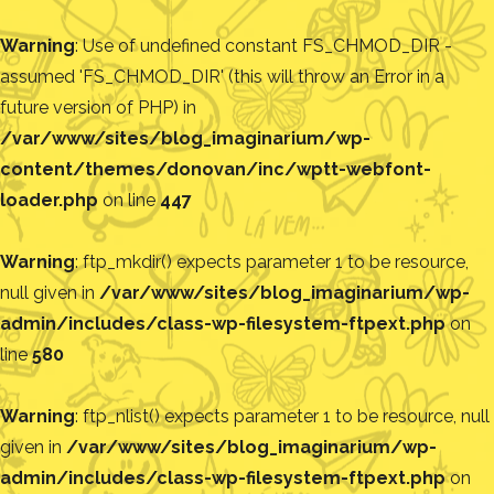
Warning
: Use of undefined constant FS_CHMOD_DIR -
assumed 'FS_CHMOD_DIR' (this will throw an Error in a
future version of PHP) in
/var/www/sites/blog_imaginarium/wp-
content/themes/donovan/inc/wptt-webfont-
loader.php
on line
447
Warning
: ftp_mkdir() expects parameter 1 to be resource,
null given in
/var/www/sites/blog_imaginarium/wp-
admin/includes/class-wp-filesystem-ftpext.php
on
line
580
Warning
: ftp_nlist() expects parameter 1 to be resource, null
given in
/var/www/sites/blog_imaginarium/wp-
admin/includes/class-wp-filesystem-ftpext.php
on