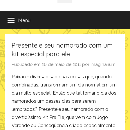
da
incríveis
sociais
e
criativas
Imaginarium
Menu
de
presentes
no
Presenteie seu namorado com um
Blog
da
kit especial para ele
Imaginarium
Publicado em
26 de maio de 2011
por
Imaginarium
Paixão + diversão são duas coisas que, quando
combinadas, transformam um dia normal em um
dia muito especial! Então que tal tornar o dia dos
namorados um desses dias para serem
lembrados? Presenteie seu namorado com o
divertidíssimo Kit Pra Ele, que vem com Jogo
Verdade ou Conseqüência criado especialmente