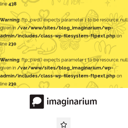
line
438
Warning
: ftp_pwd() expects parameter 1 to be resource, null
given in
/var/www/sites/blog_imaginarium/wp-
admin/includes/class-wp-filesystem-ftpext.php
on
line
230
Warning
: ftp_pwd() expects parameter 1 to be resource, null
given in
/var/www/sites/blog_imaginarium/wp-
admin/includes/class-wp-filesystem-ftpext.php
on
line
230
Pular
para
o
conteúdo
Blog
Encontre
ideias
redes