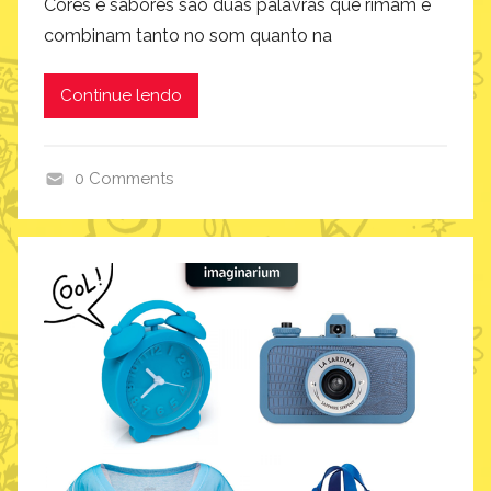
Cores e sabores são duas palavras que rimam e
combinam tanto no som quanto na
Continue lendo
0 Comments
i
n
s
p
i
r
a
ç
ã
o