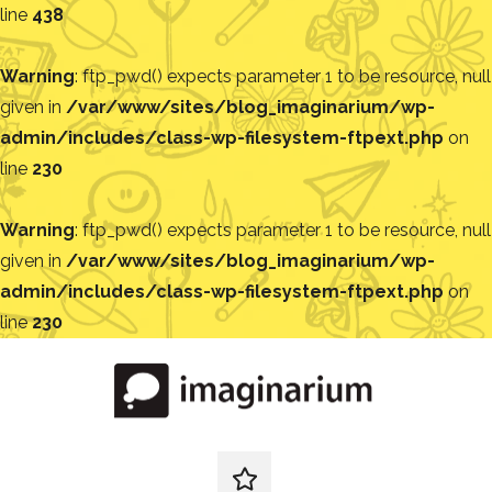
line
438
Warning
: ftp_pwd() expects parameter 1 to be resource, null
given in
/var/www/sites/blog_imaginarium/wp-
admin/includes/class-wp-filesystem-ftpext.php
on
line
230
Warning
: ftp_pwd() expects parameter 1 to be resource, null
given in
/var/www/sites/blog_imaginarium/wp-
admin/includes/class-wp-filesystem-ftpext.php
on
line
230
Pular
para
o
conteúdo
Blog
Encontre
ideias
redes