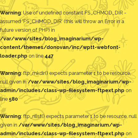
Warning
: Use of undefined constant FS_CHMOD_DIR -
assumed 'FS_CHMOD_DIR' (this will throw an Error in a
future version of PHP) in
/var/www/sites/blog_imaginarium/wp-
content/themes/donovan/inc/wptt-webfont-
loader.php
on line
447
Warning
: ftp_mkdir() expects parameter 1 to be resource,
null given in
/var/www/sites/blog_imaginarium/wp-
admin/includes/class-wp-filesystem-ftpext.php
on
line
580
Warning
: ftp_nlist() expects parameter 1 to be resource, null
given in
/var/www/sites/blog_imaginarium/wp-
admin/includes/class-wp-filesystem-ftpext.php
on