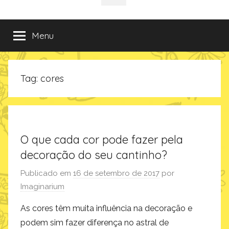
da
incríveis
sociais
e
criativas
Imaginarium
Menu
de
presentes
no
Tag:
cores
Blog
da
Imaginarium
O que cada cor pode fazer pela
decoração do seu cantinho?
Publicado em
16 de setembro de 2017
por
Imaginarium
As cores têm muita influência na decoração e
podem sim fazer diferença no astral de