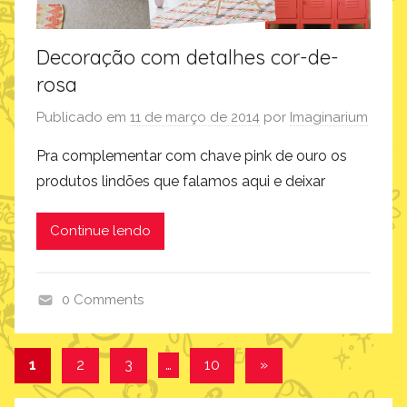
Decoração com detalhes cor-de-
rosa
Publicado em
11 de março de 2014
por
Imaginarium
Pra complementar com chave pink de ouro os
produtos lindões que falamos aqui e deixar
Continue lendo
0 Comments
a
r
Navegação
Post
1
2
3
…
10
»
t
seguinte
por
e