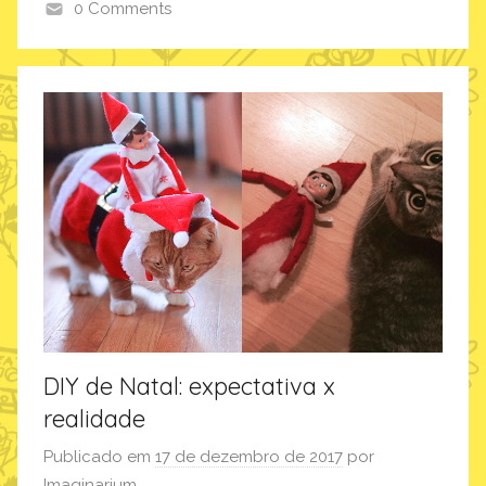
0 Comments
i
m
a
g
i
n
a
r
i
u
m
DIY de Natal: expectativa x
realidade
Publicado em
17 de dezembro de 2017
por
Imaginarium