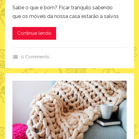
Sabe o que é bom? Ficar tranquilo sabendo
que os móveis da nossa casa estarão a salvos
Continue lendo
0 Comments
i
m
a
g
i
n
a
r
i
u