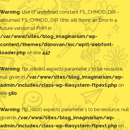
Warning
: Use of undefined constant FS_CHMOD_DIR -
assumed 'FS_CHMOD_DIR' (this will throw an Error in a
future version of PHP) in
/var/www/sites/blog_imaginarium/wp-
content/themes/donovan/inc/wptt-webfont-
loader.php
on line
447
Warning
: ftp_mkdir() expects parameter 1 to be resource,
null given in
/var/www/sites/blog_imaginarium/wp-
admin/includes/class-wp-filesystem-ftpext.php
on
line
580
Warning
: ftp_nlist() expects parameter 1 to be resource, null
given in
/var/www/sites/blog_imaginarium/wp-
admin/includes/class-wp-filesystem-ftpext.php
on