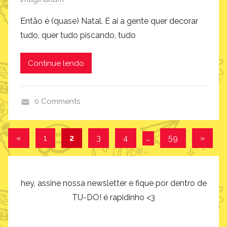
Então é (quase) Natal. E aí a gente quer decorar
tudo, quer tudo piscando, tudo
Continue lendo
0 Comments
i
m
Navegação
Post
Post
«
1
2
3
4
…
59
»
a
anterior
seguin
por
g
i
posts
n
hey, assine nossa newsletter e fique por dentro de
a
TU-DO! é rapidinho <3
r
i