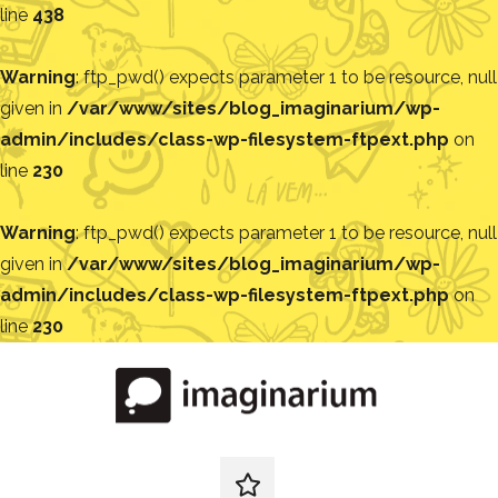
line
438
Warning
: ftp_pwd() expects parameter 1 to be resource, null
given in
/var/www/sites/blog_imaginarium/wp-
admin/includes/class-wp-filesystem-ftpext.php
on
line
230
Warning
: ftp_pwd() expects parameter 1 to be resource, null
given in
/var/www/sites/blog_imaginarium/wp-
admin/includes/class-wp-filesystem-ftpext.php
on
line
230
Pular
para
o
conteúdo
Blog
Encontre
ideias
redes