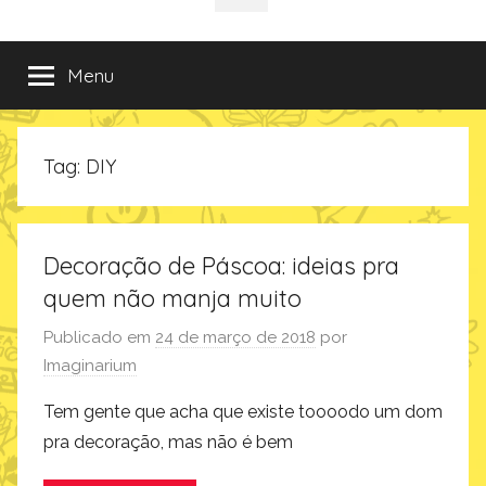
da
incríveis
sociais
e
criativas
Imaginarium
Menu
de
presentes
no
Tag:
DIY
Blog
da
Imaginarium
Decoração de Páscoa: ideias pra
quem não manja muito
Publicado em
24 de março de 2018
por
Imaginarium
Tem gente que acha que existe toooodo um dom
pra decoração, mas não é bem