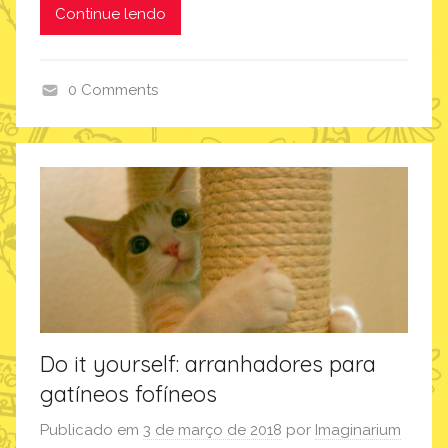
Continue lendo
0 Comments
i
m
a
g
i
n
a
r
i
u
Do it yourself: arranhadores para
m
gatíneos fofíneos
Publicado em
3 de março de 2018
por
Imaginarium