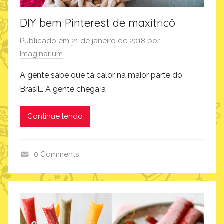
m
DIY bem Pinterest de maxitricô
Publicado em
21 de janeiro de 2018
por
Imaginarium
A gente sabe que tá calor na maior parte do
Brasil… A gente chega a
Continue lendo
0 Comments
i
m
a
g
i