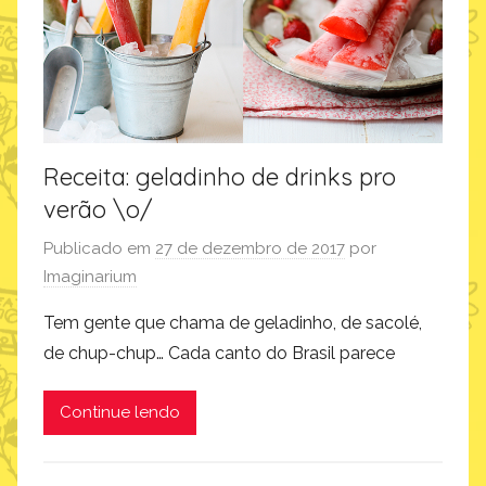
n
a
r
i
u
m
Receita: geladinho de drinks pro
verão \o/
Publicado em
27 de dezembro de 2017
por
Imaginarium
Tem gente que chama de geladinho, de sacolé,
de chup-chup… Cada canto do Brasil parece
Continue lendo