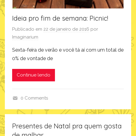
Ideia pro fim de semana: Picnic!
Publicado em
22 de janeiro de 2016
por
Imaginarium
Sexta-feira de verão e você tá aí com um total de
0% de vontade de
Continue lendo
0 Comments
p
r
o
Presentes de Natal pra quem gosta
d
de malhar