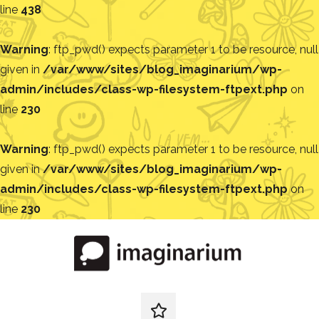
line
438
Warning
: ftp_pwd() expects parameter 1 to be resource, null
given in
/var/www/sites/blog_imaginarium/wp-
admin/includes/class-wp-filesystem-ftpext.php
on
line
230
Warning
: ftp_pwd() expects parameter 1 to be resource, null
given in
/var/www/sites/blog_imaginarium/wp-
admin/includes/class-wp-filesystem-ftpext.php
on
line
230
Pular
para
o
conteúdo
Blog
Encontre
ideias
redes