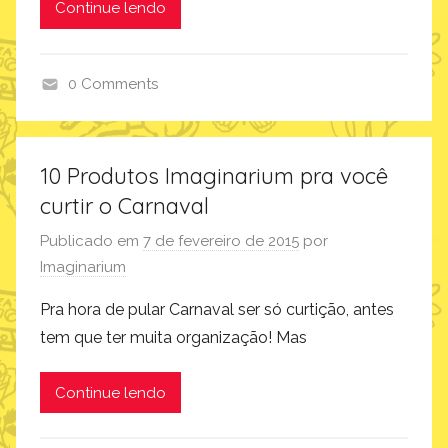
Continue lendo
0 Comments
p
r
o
10 Produtos Imaginarium pra você
d
curtir o Carnaval
u
t
Publicado em
7 de fevereiro de 2015
por
o
Imaginarium
s
Pra hora de pular Carnaval ser só curtição, antes
tem que ter muita organização! Mas
Continue lendo