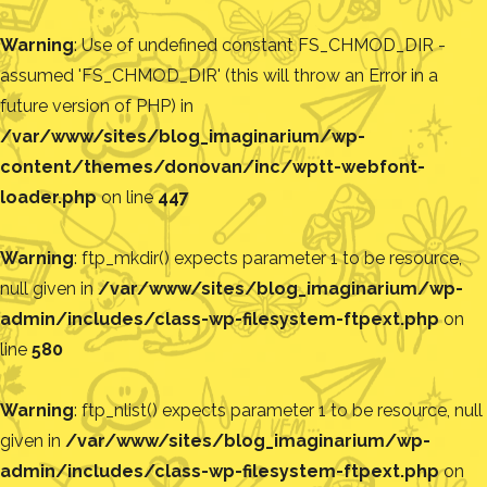
Warning
: Use of undefined constant FS_CHMOD_DIR -
assumed 'FS_CHMOD_DIR' (this will throw an Error in a
future version of PHP) in
/var/www/sites/blog_imaginarium/wp-
content/themes/donovan/inc/wptt-webfont-
loader.php
on line
447
Warning
: ftp_mkdir() expects parameter 1 to be resource,
null given in
/var/www/sites/blog_imaginarium/wp-
admin/includes/class-wp-filesystem-ftpext.php
on
line
580
Warning
: ftp_nlist() expects parameter 1 to be resource, null
given in
/var/www/sites/blog_imaginarium/wp-
admin/includes/class-wp-filesystem-ftpext.php
on