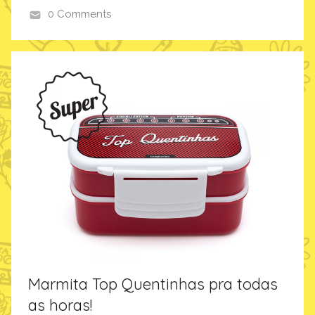
0 Comments
i
n
s
p
i
r
a
ç
ã
o
Marmita Top Quentinhas pra todas
as horas!