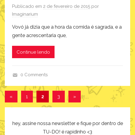
Publicado em
2 de fevereiro de 2015
por
Imaginarium
Vovó já dizia que a hora da comida é sagrada, e a
gente acrescentaria que,
Continue lendo
0 Comments
p
r
Navegação
Post
Post
«
1
2
3
»
o
anterior
seguinte
por
d
u
posts
t
hey, assine nossa newsletter e fique por dentro de
o
TU-DO! é rapidinho <3