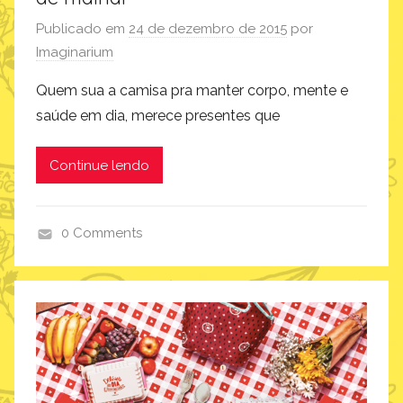
u
t
Publicado em
24 de dezembro de 2015
por
o
Imaginarium
s
Quem sua a camisa pra manter corpo, mente e
saúde em dia, merece presentes que
Continue lendo
0 Comments
p
r
o
d
u
t
o