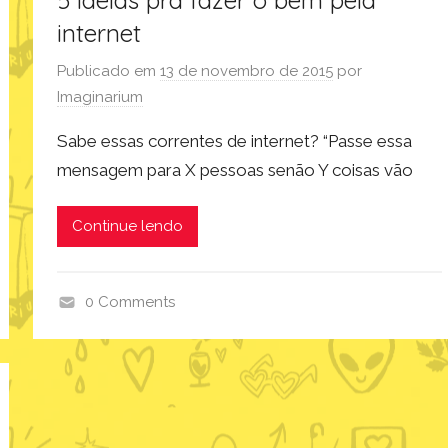
5 ideias pra fazer o bem pela
internet
Publicado em
13 de novembro de 2015
por
Imaginarium
Sabe essas correntes de internet? “Passe essa
mensagem para X pessoas senão Y coisas vão
Continue lendo
0 Comments
i
n
s
p
i