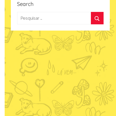
Search
Pesquisar
por:
Procurar