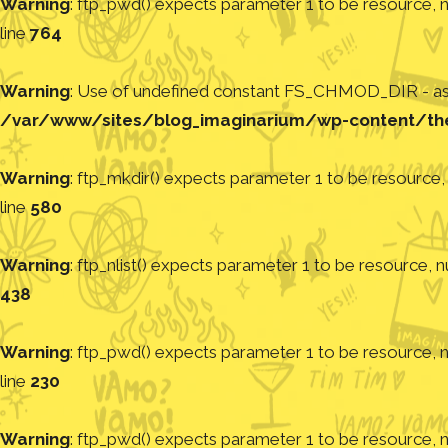
Warning
: ftp_pwd() expects parameter 1 to be resource, nu
line
764
Warning
: Use of undefined constant FS_CHMOD_DIR - assu
/var/www/sites/blog_imaginarium/wp-content/th
Warning
: ftp_mkdir() expects parameter 1 to be resource, 
line
580
Warning
: ftp_nlist() expects parameter 1 to be resource, nu
438
Warning
: ftp_pwd() expects parameter 1 to be resource, nu
line
230
Warning
: ftp_pwd() expects parameter 1 to be resource, nu