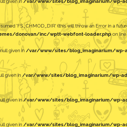
ll given in
/var/www/sites/blog_imaginarium/wp-adm
med 'FS_CHMOD_DIR' (this will throw an Error in a future
emes/donovan/inc/wptt-webfont-loader.php
on lin
null given in
/var/www/sites/blog_imaginarium/wp-ad
ll given in
/var/www/sites/blog_imaginarium/wp-adm
ll given in
/var/www/sites/blog_imaginarium/wp-adm
ll given in
/var/www/sites/blog_imaginarium/wp-adm