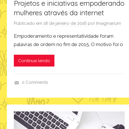
Projetos e iniciativas empoderando
mulheres através da internet
Publicado em
18 de janeiro de 2016
por
Imaginarium
Empoderamento e representatividade foram
palavras de ordem no fim de 2015. O motivo foi o
Continue lendo
0 Comments
i
n
s
p
i
r