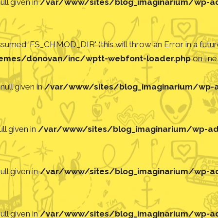
ll given in
/var/www/sites/blog_imaginarium/wp-adm
med 'FS_CHMOD_DIR' (this will throw an Error in a future
emes/donovan/inc/wptt-webfont-loader.php
on lin
null given in
/var/www/sites/blog_imaginarium/wp-ad
ll given in
/var/www/sites/blog_imaginarium/wp-adm
ll given in
/var/www/sites/blog_imaginarium/wp-adm
ll given in
/var/www/sites/blog_imaginarium/wp-adm