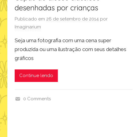
ç
desenhadas por crianças
ã
o
Publicado em
26 de setembro de 2014
por
Imaginarium
Seja uma fotografia com uma cena super
produzida ou uma ilustração com seus detalhes
gráficos
Continue lendo
0 Comments
i
n
s
p