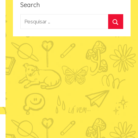
Search
Pesquisar
por:
Procurar