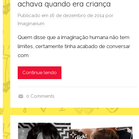
achava quando era criança
Publicado em
16 de dezembro de 2014
por
Imaginarium
Quem disse que a imaginação humana não tem
limites, certamente tinha acabado de conversar
com
Continue lendo
0 Comments
i
n
s
p
i