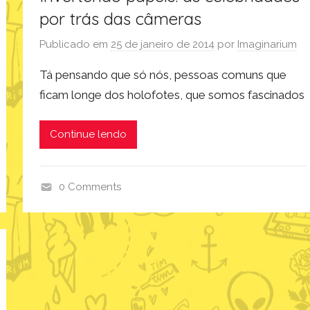
por trás das câmeras
Publicado em
25 de janeiro de 2014
por
Imaginarium
Tá pensando que só nós, pessoas comuns que
ficam longe dos holofotes, que somos fascinados
Continue lendo
0 Comments
a
r
t
e
e
d