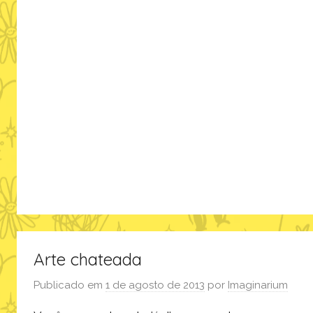
i
r
a
ç
ã
o
,
m
ú
s
i
c
a
Arte chateada
Publicado em
1 de agosto de 2013
por
Imaginarium