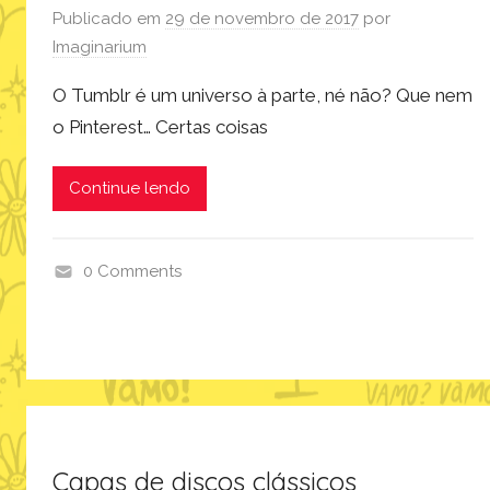
Publicado em
29 de novembro de 2017
por
Imaginarium
O Tumblr é um universo à parte, né não? Que nem
o Pinterest… Certas coisas
Continue lendo
0 Comments
i
n
s
p
i
r
a
Capas de discos clássicos