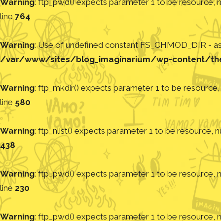
Warning
: ftp_pwd() expects parameter 1 to be resource, nu
line
764
Warning
: Use of undefined constant FS_CHMOD_DIR - assu
/var/www/sites/blog_imaginarium/wp-content/th
Warning
: ftp_mkdir() expects parameter 1 to be resource, 
line
580
Warning
: ftp_nlist() expects parameter 1 to be resource, nu
438
Warning
: ftp_pwd() expects parameter 1 to be resource, nu
line
230
Warning
: ftp_pwd() expects parameter 1 to be resource, nu