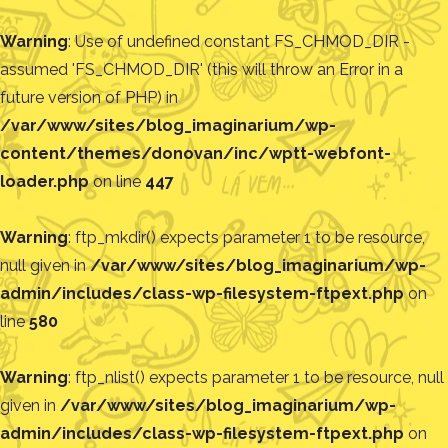
Warning
: Use of undefined constant FS_CHMOD_DIR -
assumed 'FS_CHMOD_DIR' (this will throw an Error in a
future version of PHP) in
/var/www/sites/blog_imaginarium/wp-
content/themes/donovan/inc/wptt-webfont-
loader.php
on line
447
Warning
: ftp_mkdir() expects parameter 1 to be resource,
null given in
/var/www/sites/blog_imaginarium/wp-
admin/includes/class-wp-filesystem-ftpext.php
on
line
580
Warning
: ftp_nlist() expects parameter 1 to be resource, null
given in
/var/www/sites/blog_imaginarium/wp-
admin/includes/class-wp-filesystem-ftpext.php
on