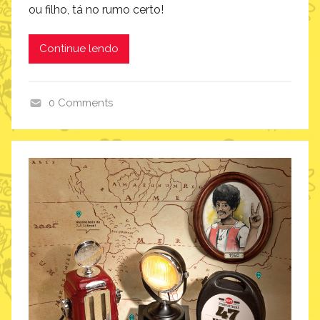
ou filho, tá no rumo certo!
Continue lendo
0 Comments
w
a
l
l
p
a
p
e
r
s