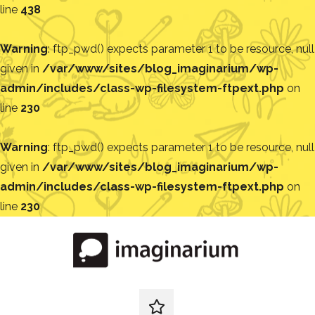
line
438
Warning
: ftp_pwd() expects parameter 1 to be resource, null
given in
/var/www/sites/blog_imaginarium/wp-
admin/includes/class-wp-filesystem-ftpext.php
on
line
230
Warning
: ftp_pwd() expects parameter 1 to be resource, null
given in
/var/www/sites/blog_imaginarium/wp-
admin/includes/class-wp-filesystem-ftpext.php
on
line
230
Pular
para
o
conteúdo
Blog
Encontre
ideias
redes