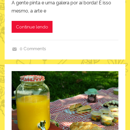
A gente pinta e uma galera por aí borda! É isso
mesmo, a arte e
Continue lendo
0 Comments
i
n
s
p
i
r
a
ç
ã
o