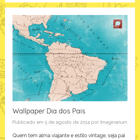
e
c
o
r
a
ç
ã
o
,
p
r
o
d
Wallpaper Dia dos Pais
u
t
Publicado em
5 de agosto de 2014
por
Imaginarium
o
Quem tem alma viajante e estilo vintage, seja pai
s