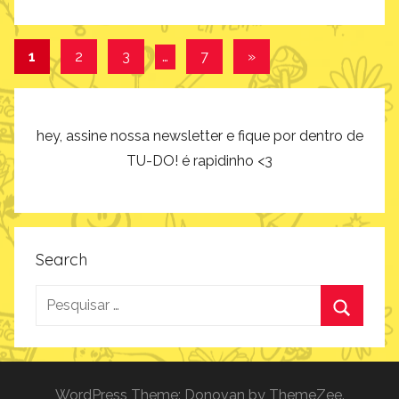
p
r
Navegação
Post
1
2
3
…
7
»
o
seguinte
por
d
u
posts
t
hey, assine nossa newsletter e fique por dentro de
o
TU-DO! é rapidinho <3
s
Search
Pesquisar
por:
Procurar
WordPress Theme: Donovan by ThemeZee.