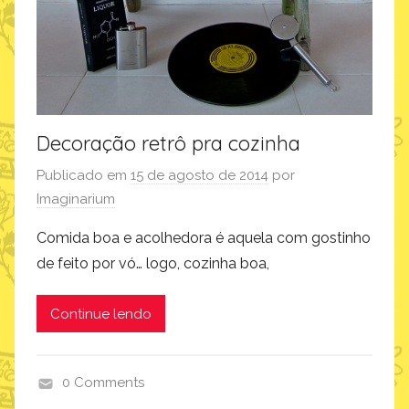
Decoração retrô pra cozinha
Publicado em
15 de agosto de 2014
por
Imaginarium
Comida boa e acolhedora é aquela com gostinho
de feito por vó… logo, cozinha boa,
Continue lendo
0 Comments
d