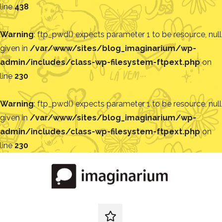
line
438
Warning
: ftp_pwd() expects parameter 1 to be resource, null
given in
/var/www/sites/blog_imaginarium/wp-
admin/includes/class-wp-filesystem-ftpext.php
on
line
230
Warning
: ftp_pwd() expects parameter 1 to be resource, null
given in
/var/www/sites/blog_imaginarium/wp-
admin/includes/class-wp-filesystem-ftpext.php
on
line
230
Pular
para
o
conteúdo
Blog
Encontre
ideias
redes