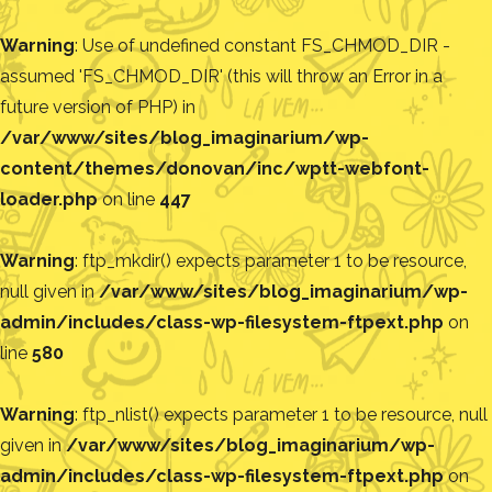
Warning
: Use of undefined constant FS_CHMOD_DIR -
assumed 'FS_CHMOD_DIR' (this will throw an Error in a
future version of PHP) in
/var/www/sites/blog_imaginarium/wp-
content/themes/donovan/inc/wptt-webfont-
loader.php
on line
447
Warning
: ftp_mkdir() expects parameter 1 to be resource,
null given in
/var/www/sites/blog_imaginarium/wp-
admin/includes/class-wp-filesystem-ftpext.php
on
line
580
Warning
: ftp_nlist() expects parameter 1 to be resource, null
given in
/var/www/sites/blog_imaginarium/wp-
admin/includes/class-wp-filesystem-ftpext.php
on