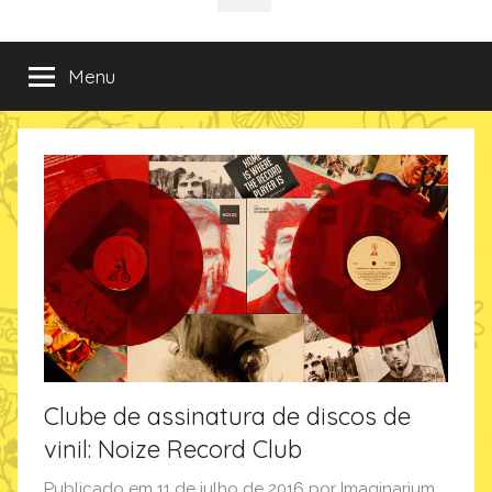
da
incríveis
sociais
e
criativas
Imaginarium
Menu
de
presentes
no
Blog
da
Imaginarium
Clube de assinatura de discos de
vinil: Noize Record Club
Publicado em
11 de julho de 2016
por
Imaginarium