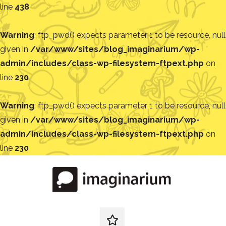
line
438
Warning
: ftp_pwd() expects parameter 1 to be resource, null
given in
/var/www/sites/blog_imaginarium/wp-
admin/includes/class-wp-filesystem-ftpext.php
on
line
230
Warning
: ftp_pwd() expects parameter 1 to be resource, null
given in
/var/www/sites/blog_imaginarium/wp-
admin/includes/class-wp-filesystem-ftpext.php
on
line
230
Pular
para
o
conteúdo
Blog
Encontre
ideias
redes