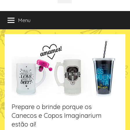
da
incríveis
sociais
e
criativas
Imaginarium
Menu
de
presentes
no
Blog
da
Imaginarium
Prepare o brinde porque os
Canecos e Copos Imaginarium
estão aí!