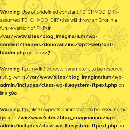
Warning
: Use of undefined constant FS_CHMOD_DIR -
assumed 'FS_CHMOD_DIR' (this will throw an Error in a
future version of PHP) in
/var/www/sites/blog_imaginarium/wp-
content/themes/donovan/inc/wptt-webfont-
loader.php
on line
447
Warning
: ftp_mkdir() expects parameter 1 to be resource,
null given in
/var/www/sites/blog_imaginarium/wp-
admin/includes/class-wp-filesystem-ftpext.php
on
line
580
Warning
: ftp_nlist() expects parameter 1 to be resource, null
given in
/var/www/sites/blog_imaginarium/wp-
admin/includes/class-wp-filesystem-ftpext.php
on