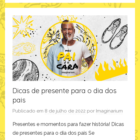
a
m
g
a
i
g
n
i
a
n
r
a
i
r
u
i
m
u
,
m
p
Dicas de presente para o dia dos
r
pais
o
d
Publicado em
8 de julho de 2022
por
Imaginarium
u
Presentes e momentos para fazer história! Dicas
t
de presentes para o dia dos pais Se
o