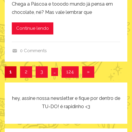
Chega a Páscoa e tooodo mundo já pensa em
i
chocolate, né? Mas vale lembrar que
u
m
Continue lendo
,
i
n
0 Comments
s
i
p
m
i
Navegação
Post
1
2
3
…
124
»
a
r
seguinte
por
g
a
i
ç
posts
n
hey, assine nossa newsletter e fique por dentro de
ã
a
o
TU-DO! é rapidinho <3
r
,
i
v
u
i