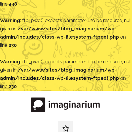
line
438
Warning
: ftp_pwd() expects parameter 1 to be resource, null
given in
/var/www/sites/blog_imaginarium/wp-
admin/includes/class-wp-filesystem-ftpext.php
on
line
230
Warning
: ftp_pwd() expects parameter 1 to be resource, null
given in
/var/www/sites/blog_imaginarium/wp-
admin/includes/class-wp-filesystem-ftpext.php
on
line
230
Pular
para
o
conteúdo
Blog
Encontre
ideias
redes