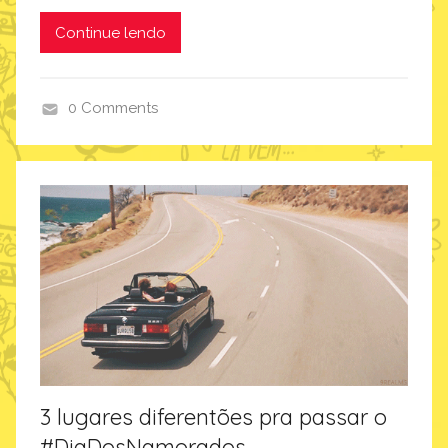
s
Continue lendo
0 Comments
d
i
a
d
o
s
p
a
i
s
,
3 lugares diferentões pra passar o
i
#DiaDosNamorados
m