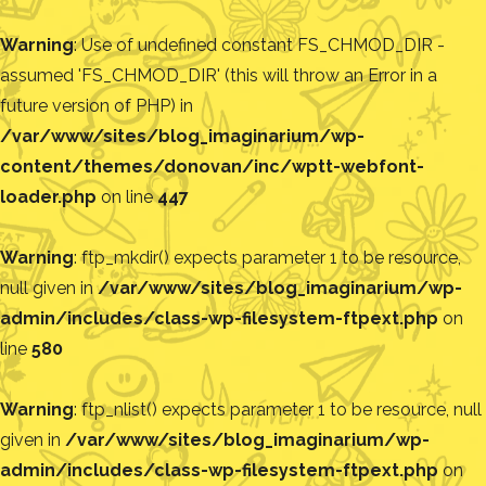
Warning
: Use of undefined constant FS_CHMOD_DIR -
assumed 'FS_CHMOD_DIR' (this will throw an Error in a
future version of PHP) in
/var/www/sites/blog_imaginarium/wp-
content/themes/donovan/inc/wptt-webfont-
loader.php
on line
447
Warning
: ftp_mkdir() expects parameter 1 to be resource,
null given in
/var/www/sites/blog_imaginarium/wp-
admin/includes/class-wp-filesystem-ftpext.php
on
line
580
Warning
: ftp_nlist() expects parameter 1 to be resource, null
given in
/var/www/sites/blog_imaginarium/wp-
admin/includes/class-wp-filesystem-ftpext.php
on