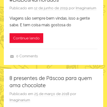
a
Publicado em
12 de junho de 2019
por
Imaginarium
g
Viagens são sempre bem vindas, isso a gente
i
n
sabe. E tem coisa mais gostosa do
a
r
Continue lendo
i
u
m
0 Comments
i
m
a
8 presentes de Páscoa para quem
g
ama chocolate
i
n
Publicado em
25 de março de 2018
por
a
Imaginarium
r