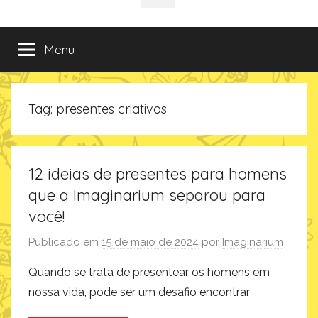
da
incríveis
sociais
e
criativas
Imaginarium
Menu
de
presentes
no
Tag:
presentes criativos
Blog
da
Imaginarium
12 ideias de presentes para homens
que a Imaginarium separou para
você!
Publicado em
15 de maio de 2024
por
Imaginarium
Quando se trata de presentear os homens em
nossa vida, pode ser um desafio encontrar