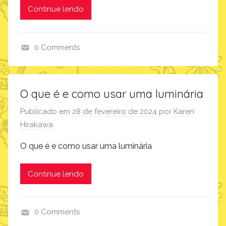
Continue lendo
0 Comments
d
i
a
O que é e como usar uma luminária
d
Publicado em
28 de fevereiro de 2024
por
Karen
o
Hirakawa
s
p
O que é e como usar uma luminária
a
i
Continue lendo
s
,
i
0 Comments
m
i