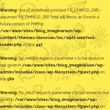
Warning
: Use of undefined constant FS_CHMOD_DIR -
assumed 'FS_CHMOD_DIR' (this will throw an Error in a
future version of PHP) in
/var/www/sites/blog_imaginarium/wp-
content/themes/donovan/inc/wptt-webfont-
loader.php
on line
447
Warning
: ftp_mkdir() expects parameter 1 to be resource,
null given in
/var/www/sites/blog_imaginarium/wp-
admin/includes/class-wp-filesystem-ftpext.php
on
line
580
Warning
: ftp_nlist() expects parameter 1 to be resource, null
given in
/var/www/sites/blog_imaginarium/wp-
admin/includes/class-wp-filesystem-ftpext.php
on