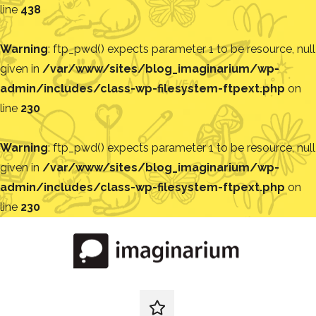
line
438
Warning
: ftp_pwd() expects parameter 1 to be resource, null
given in
/var/www/sites/blog_imaginarium/wp-
admin/includes/class-wp-filesystem-ftpext.php
on
line
230
Warning
: ftp_pwd() expects parameter 1 to be resource, null
given in
/var/www/sites/blog_imaginarium/wp-
admin/includes/class-wp-filesystem-ftpext.php
on
line
230
Pular
para
o
conteúdo
Blog
Encontre
ideias
redes