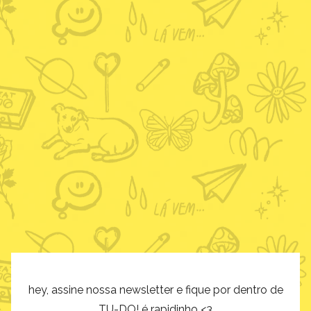
hey, assine nossa newsletter e fique por dentro de
TU-DO! é rapidinho <3