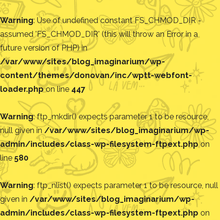
Warning
: Use of undefined constant FS_CHMOD_DIR -
assumed 'FS_CHMOD_DIR' (this will throw an Error in a
future version of PHP) in
/var/www/sites/blog_imaginarium/wp-
content/themes/donovan/inc/wptt-webfont-
loader.php
on line
447
Warning
: ftp_mkdir() expects parameter 1 to be resource,
null given in
/var/www/sites/blog_imaginarium/wp-
admin/includes/class-wp-filesystem-ftpext.php
on
line
580
Warning
: ftp_nlist() expects parameter 1 to be resource, null
given in
/var/www/sites/blog_imaginarium/wp-
admin/includes/class-wp-filesystem-ftpext.php
on