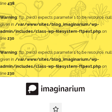
line
438
Warning
: ftp_pwd() expects parameter 1 to be resource, null
given in
/var/www/sites/blog_imaginarium/wp-
admin/includes/class-wp-filesystem-ftpext.php
on
line
230
Warning
: ftp_pwd() expects parameter 1 to be resource, null
given in
/var/www/sites/blog_imaginarium/wp-
admin/includes/class-wp-filesystem-ftpext.php
on
line
230
Pular
para
o
conteúdo
Blog
Encontre
ideias
redes