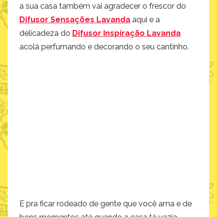
a sua casa também vai agradecer o frescor do
Difusor Sensações Lavanda
aqui e a
delicadeza do
Difusor Inspiração Lavanda
acolá perfumando e decorando o seu cantinho.
E pra ficar rodeado de gente que você ama e de
bons momentos até quando a casa tá vazia,
abuse dos porta-retratos. E tem um mais lindo
que o outro! O
Porta-Retrato Espelhado
Detalhes
(03)
deixa qualquer decoração muito
mais sofisticada e toda foto muito mais especial.
Mas se o registro é a querideza de um felino, o
lugar certo é no
Porta-Retrato Registro Pata
De Gato
(04)
, que além da foto também tem