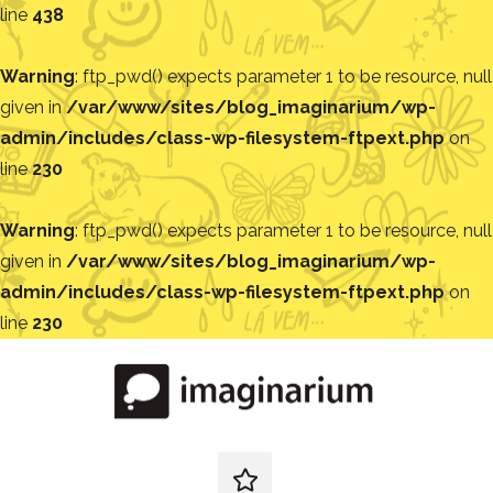
line
438
Warning
: ftp_pwd() expects parameter 1 to be resource, null
given in
/var/www/sites/blog_imaginarium/wp-
admin/includes/class-wp-filesystem-ftpext.php
on
line
230
Warning
: ftp_pwd() expects parameter 1 to be resource, null
given in
/var/www/sites/blog_imaginarium/wp-
admin/includes/class-wp-filesystem-ftpext.php
on
line
230
Pular
para
o
conteúdo
Blog
Encontre
ideias
redes