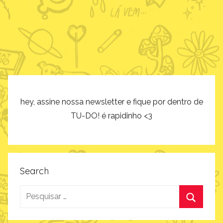
TU-DO! é rapidinho <3
Search
Pesquisar
por:
Procurar
WordPress Theme: Donovan by ThemeZee.