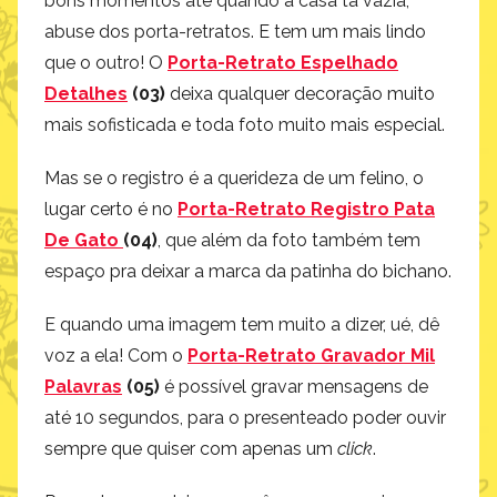
espaço pra deixar a marca da patinha do bichano.
E quando uma imagem tem muito a dizer, ué, dê
voz a ela! Com o
Porta-Retrato Gravador Mil
Palavras
(05)
é possível gravar mensagens de
até 10 segundos, para o presenteado poder ouvir
sempre que quiser com apenas um
click
.
Presentes que deixam você em paz consigo
mesmo, tranquilinho da vida e com as energias
renovadas! Tudo que a gente quer no ano novo
(e pro resto da vida) eles têm! Garanta essas
maravilhas na
loja Imaginarium
mais pertinho de
você!