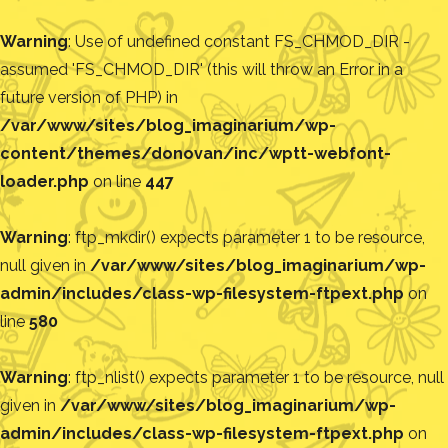
Warning
: Use of undefined constant FS_CHMOD_DIR -
assumed 'FS_CHMOD_DIR' (this will throw an Error in a
future version of PHP) in
/var/www/sites/blog_imaginarium/wp-
content/themes/donovan/inc/wptt-webfont-
loader.php
on line
447
Warning
: ftp_mkdir() expects parameter 1 to be resource,
null given in
/var/www/sites/blog_imaginarium/wp-
admin/includes/class-wp-filesystem-ftpext.php
on
line
580
Warning
: ftp_nlist() expects parameter 1 to be resource, null
given in
/var/www/sites/blog_imaginarium/wp-
admin/includes/class-wp-filesystem-ftpext.php
on