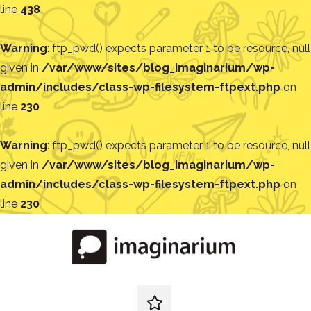
line
438
Warning
: ftp_pwd() expects parameter 1 to be resource, null
given in
/var/www/sites/blog_imaginarium/wp-
admin/includes/class-wp-filesystem-ftpext.php
on
line
230
Warning
: ftp_pwd() expects parameter 1 to be resource, null
given in
/var/www/sites/blog_imaginarium/wp-
admin/includes/class-wp-filesystem-ftpext.php
on
line
230
Pular
para
o
conteúdo
Blog
Encontre
ideias
redes