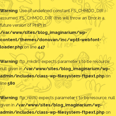
Warning
: Use of undefined constant FS_CHMOD_DIR -
assumed 'FS_CHMOD_DIR' (this will throw an Error in a
future version of PHP) in
/var/www/sites/blog_imaginarium/wp-
content/themes/donovan/inc/wptt-webfont-
loader.php
on line
447
Warning
: ftp_mkdir() expects parameter 1 to be resource,
null given in
/var/www/sites/blog_imaginarium/wp-
admin/includes/class-wp-filesystem-ftpext.php
on
line
580
Warning
: ftp_nlist() expects parameter 1 to be resource, null
given in
/var/www/sites/blog_imaginarium/wp-
admin/includes/class-wp-filesystem-ftpext.php
on